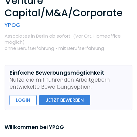
Venture
Capital/M&A/Corporate
YPOG
Associates
in Berlin
ab sofort
(Vor Ort,
Homeoffice
möglich
)
ohne Berufserfahrung •
mit Berufserfahrung
Einfache Bewerbungsmöglichkeit
Nutze die mit führenden Arbeitgebern
entwickelte Bewerbungsoption.
LOGIN
JETZT BEWERBEN
Willkommen bei YPOG