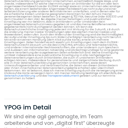
Datenschutzerklärung genannten Unternehmen, einschließlich Google Maps, und
Zwecke, insbesondere für solche Übermittlungen an Drittländer für die ein oder kein
Angemessenheitsbeschluss der EU/EWR vorliegt sowie an Unternehmen oder sonstige
Stellen, die einem bestehenden Angemessenheitsbeschluss nicht aufgrund einer
Selbstzertifizierung oder anderer Beitrittskriterien unterfallen, und in denen oder für
die erhebliche Risiken und keine geeigneten Garantien für den Schutz meiner
personenbezogenen Daten bestehen (z.B. wegen § 702 FISA, Executive Order EO12333 und
dem CloudAct in den USA). Bei Abgabe meiner freiwilligen und ausdrücklichen
Einwilligung war mir bekannt, dass in Drittländern unter Umständen kein
angemessenes Datenschutzniveau gegeben ist und das meine Betroffenenrechte
gegebenenfalls nicht durchgesetzt werden können. Ich kann die
datenschutzrechtliche Einwilligung jederzeit mit Wirkung für die Zukunft, z.B. durch
die Änderung meiner Cookie-Einstellungen oder das Löschen meiner Cookies und
Browserdaten, widerrufen. Durch den Widerruf der Einwilligung wird die Rechtmäßigkeit
der aufgrund der Einwilligung bis zum Widerruf erfolgten Verarbeitung nicht berührt.
Mit einer einzelnen Handlung (dem Klick auf die Karte), erteile ich mehrere
Einwilligungen. Dabei handelt es sich sowohl um Einwilligungen nach dem EU/EWR-
Datenschutzrecht als auch um die des CCPA/CPRA, ePrivacy und Telemedienrechts,
und anderer internationaler Rechtsvorschriften, die unter anderem zum Speichern
und Auslesen von Informationen notwendig und als Rechtsgrundlage für eine geplante
weitere Verarbeitung der ausgelesenen Daten erforderlich sind. Meine Einwilligung
umfasst insbesondere eine ausdrückliche Einwilligung in alle nachgelagerten
Datenverarbeitungen durch Drittanbieter, die auch in unsicheren Drittländern
erfolgen können, insbesondere für personalisierte und zielgerichtete Werbung, durch
alle in ihrer Datenschutzerklärung genannten Unternehmen, sowie deren
Unterauftragsverarbeiter und Verantwortliche, die Daten von diesen Drittanbietern
oder ihnen innerhalb einer Datenverarbeitungskette erhalten oder übermittelt
bekommen. Mir ist bekannt, dass ich meine Einwilligung durch die Verweigerung eines
Klicks auf die Karte verweigern kann. Mit meiner Handlung bestätige ich ebenfalls, die
Datenschutzerklärung
und das
Transparenzdokument
gelesen und zur Kenntnis
genommen zu haben.
YPOG im Detail
Wir sind eine agil gemanagte, im Team
arbeitende und von „digital first“ überzeugte