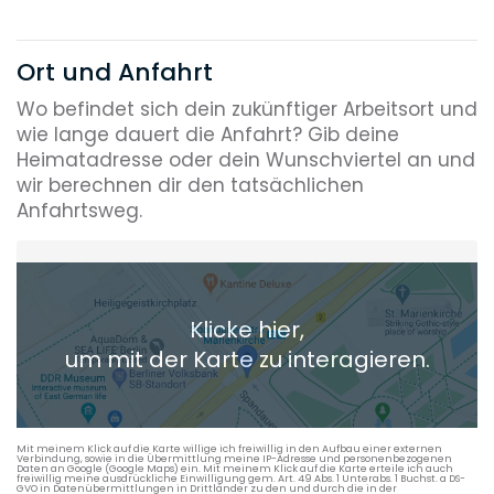
Ort und Anfahrt
Wo befindet sich dein zukünftiger Arbeitsort und
wie lange dauert die Anfahrt? Gib deine
Heimatadresse oder dein Wunschviertel an und
wir berechnen dir den tatsächlichen
Anfahrtsweg.
Heimatadresse oder Wunschort
Klicke hier,
+ Aktuellen Standort hinzufügen
um mit der Karte zu interagieren.
Die berechneten Anreisezeiten basieren auf den
Verkehrsdaten eines typischen Dienstag morgens um 8:30.
Mit meinem Klick auf die Karte willige ich freiwillig in den Aufbau einer externen
Verbindung, sowie in die Übermittlung meine IP-Adresse und personenbezogenen
Daten an Google (Google Maps) ein. Mit meinem Klick auf die Karte erteile ich auch
freiwillig meine ausdrückliche Einwilligung gem. Art. 49 Abs. 1 Unterabs. 1 Buchst. a DS-
GVO in Datenübermittlungen in Drittländer zu den und durch die in der