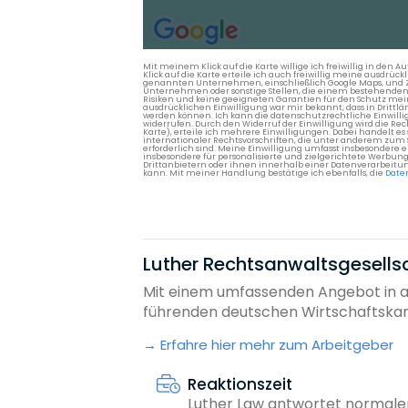
Mit meinem Klick auf die Karte willige ich freiwillig in d
Klick auf die Karte erteile ich auch freiwillig meine ausdrüc
genannten Unternehmen, einschließlich Google Maps, und Zwe
Unternehmen oder sonstige Stellen, die einem bestehenden An
Risiken und keine geeigneten Garantien für den Schutz mein
ausdrücklichen Einwilligung war mir bekannt, dass in Dri
werden können. Ich kann die datenschutzrechtliche Einwilli
widerrufen. Durch den Widerruf der Einwilligung wird die Re
Karte), erteile ich mehrere Einwilligungen. Dabei handelt
internationaler Rechtsvorschriften, die unter anderem zum
erforderlich sind. Meine Einwilligung umfasst insbesondere 
insbesondere für personalisierte und zielgerichtete Werbun
Drittanbietern oder ihnen innerhalb einer Datenverarbeitun
kann. Mit meiner Handlung bestätige ich ebenfalls, die
Date
Luther Rechtsanwaltsgesells
Mit einem umfassenden Angebot in all
führenden deutschen Wirtschaftskanzle
Erfahre hier mehr zum Arbeitgeber
Reaktionszeit
Luther Law antwortet normale