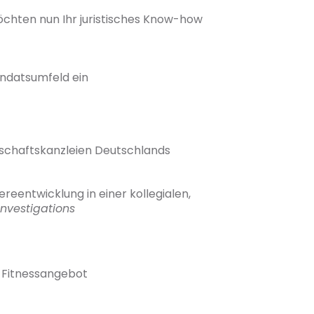
öchten nun Ihr juristisches Know-how
andatsumfeld ein
tschaftskanzleien Deutschlands
eentwicklung in einer kollegialen,
nvestigations
s Fitnessangebot