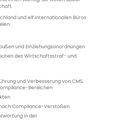
chaft.
hland und elf internationalen Büros
eien.
sbußen und Einziehungsanordnungen
eichen des Wirtschaftsstraf- und
nführung und Verbesserung von CMS,
 Compliance-Bereichen
ekten
n nach Compliance-Verstößen
ntwortung in der