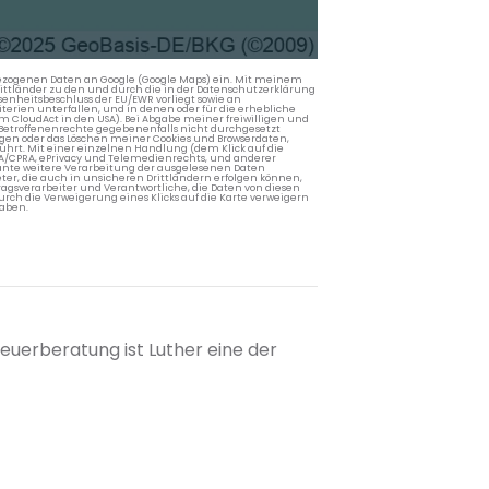
nbezogenen Daten an Google (Google Maps) ein. Mit meinem
 Drittländer zu den und durch die in der Datenschutzerklärung
enheitsbeschluss der EU/EWR vorliegt sowie an
terien unterfallen, und in denen oder für die erhebliche
m CloudAct in den USA). Bei Abgabe meiner freiwilligen und
Betroffenenrechte gegebenenfalls nicht durchgesetzt
ngen oder das Löschen meiner Cookies und Browserdaten,
rührt. Mit einer einzelnen Handlung (dem Klick auf die
PA/CPRA, ePrivacy und Telemedienrechts, und anderer
lante weitere Verarbeitung der ausgelesenen Daten
ter, die auch in unsicheren Drittländern erfolgen können,
agsverarbeiter und Verantwortliche, die Daten von diesen
rch die Verweigerung eines Klicks auf die Karte verweigern
aben.
euerberatung ist Luther eine der