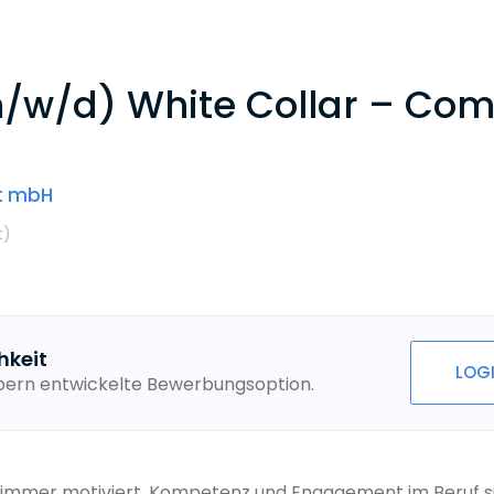
/w/d) White Collar – Com
ft mbH
t
)
hkeit
LOG
ebern entwickelte Bewerbungsoption.
mmer motiviert. Kompetenz und Engagement im Beruf sind