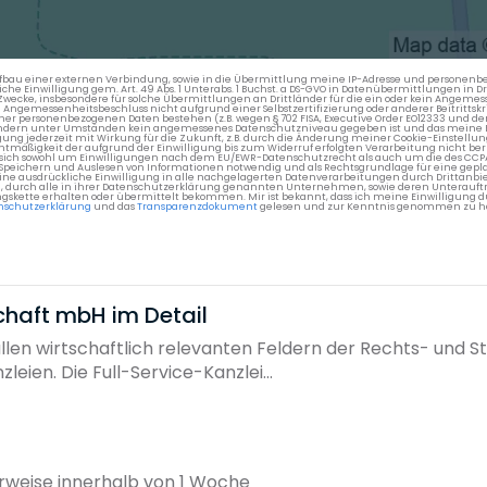
en Aufbau einer externen Verbindung, sowie in die Übermittlung meine IP-Adresse und persone
kliche Einwilligung gem. Art. 49 Abs. 1 Unterabs. 1 Buchst. a DS-GVO in Datenübermittlungen in
cke, insbesondere für solche Übermittlungen an Drittländer für die ein oder kein Angemess
gemessenheitsbeschluss nicht aufgrund einer Selbstzertifizierung oder anderer Beitrittskri
er personenbezogenen Daten bestehen (z.B. wegen § 702 FISA, Executive Order EO12333 und de
ttländern unter Umständen kein angemessenes Datenschutzniveau gegeben ist und das meine 
gung jederzeit mit Wirkung für die Zukunft, z.B. durch die Änderung meiner Cookie-Einstellu
chtmäßigkeit der aufgrund der Einwilligung bis zum Widerruf erfolgten Verarbeitung nicht be
 es sich sowohl um Einwilligungen nach dem EU/EWR-Datenschutzrecht als auch um die des CC
 Speichern und Auslesen von Informationen notwendig und als Rechtsgrundlage für eine gep
eine ausdrückliche Einwilligung in alle nachgelagerten Datenverarbeitungen durch Drittanbie
g, durch alle in ihrer Datenschutzerklärung genannten Unternehmen, sowie deren Unterauftr
gskette erhalten oder übermittelt bekommen. Mir ist bekannt, dass ich meine Einwilligung du
nschutzerklärung
und das
Transparenzdokument
gelesen und zur Kenntnis genommen zu h
chaft mbH im Detail
en wirtschaftlich relevanten Feldern der Rechts- und St
ien. Die Full-Service-Kanzlei...
rweise innerhalb von 1 Woche