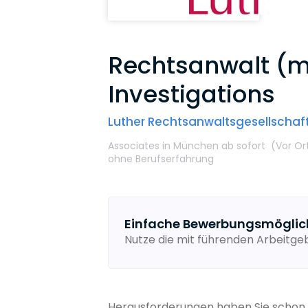
Rechtsanwalt (m
Investigations
Luther Rechtsanwaltsgesellscha
Associates
in München
ab sofort
(Vor Or
ohne Berufserfahrung
Einfache Bewerbungsmöglic
Nutze die mit führenden Arbeitg
Herausforderungen haben Sie schon i