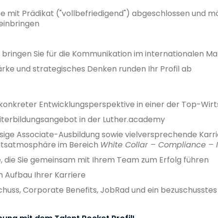
se mit Prädikat ("vollbefriedigend") abgeschlossen und m
 einbringen
e bringen Sie für die Kommunikation im internationalen M
ke und strategisches Denken runden Ihr Profil ab
t konkreter Entwicklungsperspektive in einer der Top-Wir
terbildungsangebot in der Luther.academy
ige Associate-Ausbildung sowie vielversprechende Karrier
eitsatmosphäre im Bereich
White Collar – Compliance – I
 die Sie gemeinsam mit Ihrem Team zum Erfolg führen
 Aufbau Ihrer Karriere
schuss, Corporate Benefits, JobRad und ein bezuschusste