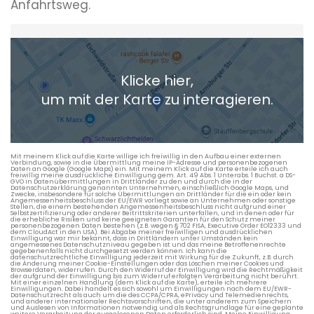
Anfahrtsweg.
Heimatadresse oder Wunschort
Klicke hier,
+ Aktuellen Standort hinzufügen
um mit der Karte zu interagieren.
Die berechneten Anreisezeiten basieren auf den
Verkehrsdaten eines typischen Dienstag morgens um 8:30.
Mit meinem Klick auf die Karte willige ich freiwillig in den Aufbau einer externen
Verbindung, sowie in die Übermittlung meine IP-Adresse und personenbezogenen
Daten an Google (Google Maps) ein. Mit meinem Klick auf die Karte erteile ich auch
freiwillig meine ausdrückliche Einwilligung gem. Art. 49 Abs. 1 Unterabs. 1 Buchst. a DS-
GVO in Datenübermittlungen in Drittländer zu den und durch die in der
Datenschutzerklärung genannten Unternehmen, einschließlich Google Maps, und
Zwecke, insbesondere für solche Übermittlungen an Drittländer für die ein oder kein
Angemessenheitsbeschluss der EU/EWR vorliegt sowie an Unternehmen oder sonstige
Stellen, die einem bestehenden Angemessenheitsbeschluss nicht aufgrund einer
Selbstzertifizierung oder anderer Beitrittskriterien unterfallen, und in denen oder für
die erhebliche Risiken und keine geeigneten Garantien für den Schutz meiner
personenbezogenen Daten bestehen (z.B. wegen § 702 FISA, Executive Order EO12333 und
dem CloudAct in den USA). Bei Abgabe meiner freiwilligen und ausdrücklichen
Einwilligung war mir bekannt, dass in Drittländern unter Umständen kein
angemessenes Datenschutzniveau gegeben ist und das meine Betroffenenrechte
gegebenenfalls nicht durchgesetzt werden können. Ich kann die
datenschutzrechtliche Einwilligung jederzeit mit Wirkung für die Zukunft, z.B. durch
die Änderung meiner Cookie-Einstellungen oder das Löschen meiner Cookies und
Browserdaten, widerrufen. Durch den Widerruf der Einwilligung wird die Rechtmäßigkeit
der aufgrund der Einwilligung bis zum Widerruf erfolgten Verarbeitung nicht berührt.
Mit einer einzelnen Handlung (dem Klick auf die Karte), erteile ich mehrere
Einwilligungen. Dabei handelt es sich sowohl um Einwilligungen nach dem EU/EWR-
Datenschutzrecht als auch um die des CCPA/CPRA, ePrivacy und Telemedienrechts,
und anderer internationaler Rechtsvorschriften, die unter anderem zum Speichern
und Auslesen von Informationen notwendig und als Rechtsgrundlage für eine geplante