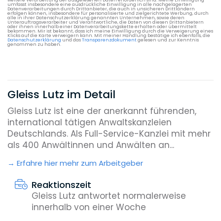
weitere Verarbeitung der ausgelesenen Daten erforderlich sind. Meine Einwilligung
umfasst insbesondere eine ausdrückliche Einwilligung in alle nachgelagerten
Datenverarbeitungen durch Drittanbieter, die auch in unsicheren Drittländern
erfolgen können, insbesondere für personalisierte und zielgerichtete Werbung, durch
alle in ihrer Datenschutzerklärung genannten Unternehmen, sowie deren
Unterauftragsverarbeiter und Verantwortliche, die Daten von diesen Drittanbietern
oder ihnen innerhalb einer Datenverarbeitungskette erhalten oder übermittelt
bekommen. Mir ist bekannt, dass ich meine Einwilligung durch die Verweigerung eines
Klicks auf die Karte verweigern kann. Mit meiner Handlung bestätige ich ebenfalls, die
Datenschutzerklärung
und das
Transparenzdokument
gelesen und zur Kenntnis
genommen zu haben.
Gleiss Lutz im Detail
Gleiss Lutz ist eine der anerkannt führenden,
international tätigen Anwaltskanzleien
Deutschlands. Als Full-Service-Kanzlei mit mehr
als 400 Anwältinnen und Anwälten an...
Erfahre hier mehr zum Arbeitgeber
Reaktionszeit
Gleiss Lutz antwortet normalerweise
innerhalb von einer Woche