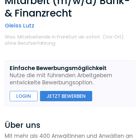
Mitarbeit (m/w/d) Bank-
& Finanzrecht
Gleiss Lutz
Wiss. Mitarbeitende
in Frankfurt
ab sofort
(Vor Ort
)
ohne Berufserfahrung
Einfache Bewerbungsmöglichkeit
Nutze die mit führenden Arbeitgebern
entwickelte Bewerbungsoption.
LOGIN
JETZT BEWERBEN
Über uns
Mit mehr als 400 Anwältinnen und Anwälten an