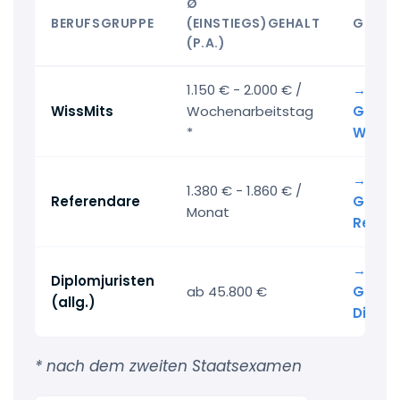
Ø
BERUFSGRUPPE
(EINSTIEGS)GEHALT
GEHAL
(P.A.)
1.150 € - 2.000 € /
→ Alle
WissMits
Wochenarbeitstag
Gehalt
*
WissMi
→ Reg
1.380 € - 1.860 € /
Referendare
Gehält
Monat
Refer
→ Reg
Diplomjuristen
ab 45.800 €
Gehält
(allg.)
Diplom
* nach dem zweiten Staatsexamen