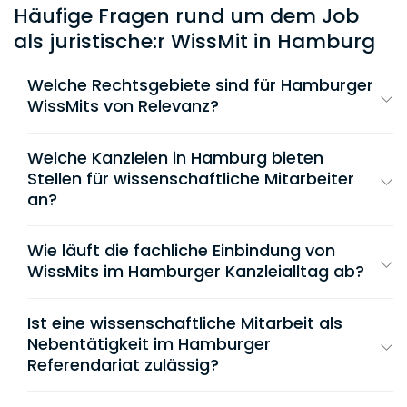
Häufige Fragen rund um dem Job
als juristische:r WissMit in Hamburg
Welche Rechtsgebiete sind für Hamburger
WissMits von Relevanz?
Wissenschaftliche Mitarbeiter:innen werden in
Hamburg bevorzugt im internationalen
Welche Kanzleien in Hamburg bieten
Handels- und Vertriebsrecht, im Transport-
Stellen für wissenschaftliche Mitarbeiter
und Schifffahrtsrecht sowie im
an?
Gesellschaftsrecht (M&A) eingesetzt.
Der Hamburger Kanzleimarkt bietet WissMits
hervorragende Strukturen in renommierten
Wie läuft die fachliche Einbindung von
Weitere starke Hamburger Schwerpunkte sind
Wirtschaftskanzleien:
WissMits im Hamburger Kanzleialltag ab?
das Immobilienrecht, das Recht der
Erneuerbaren Energien sowie das
Medien- und
Wissenschaftliche Mitarbeiter:innen arbeiten
Freshfields Bruckhaus Deringer
: Beschäftigt
Urheberrecht
.
in der Regel voll in den jeweiligen Teams von
wissenschaftliche Mitarbeiter:innen an der Alster
Ist eine wissenschaftliche Mitarbeit als
Anwält:innen mit. Die Aufgaben umfassen die
in der hochkarätigen transaktionsbegleitenden
Nebentätigkeit im Hamburger
Beratung, im Gesellschaftsrecht und bei
Recherche zu aktuellen Urteilen und
Referendariat zulässig?
internationalen Schiedsverfahren.
Präzedenzfällen, das Entwerfen von Verträgen,
Ja, für das
Rechtsreferendariat in Hamburg
ist
Schriftsätzen und Stellungnahmen sowie die
Taylor Wessing
: Hier unterstützen WissMits vor