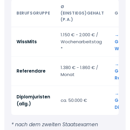
Ø
BERUFSGRUPPE
(EINSTIEGS)GEHALT
GEHAL
(P.A.)
1.150 € - 2.000 € /
→ Alle
WissMits
Wochenarbeitstag
Gehalt
*
WissMi
→ Reg
1.380 € - 1.860 € /
Referendare
Gehält
Monat
Refer
→ Reg
Diplomjuristen
ca. 50.000 €
Gehält
(allg.)
Diplom
* nach dem zweiten Staatsexamen