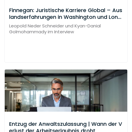
Finnegan: Juristische Karriere Global – Aus
landserfahrungen in Washington und Lond
on
Leopold Neder Schneider und Kyan-Danial
Golmohammady im Interview
Entzug der Anwaltszulassung | Wann der V
erlust der Arbeitserlaubnis droht