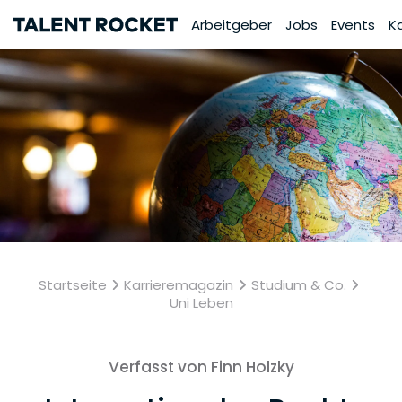
Arbeitgeber
Jobs
Events
K
Startseite
Karrieremagazin
Studium & Co.
Uni Leben
Verfasst von Finn Holzky