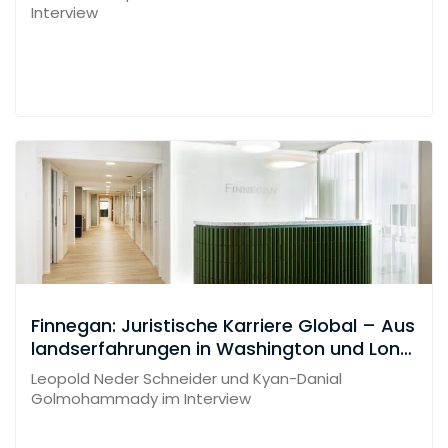
Interview
Finnegan: Juristische Karriere Global – Aus
landserfahrungen in Washington und Lond
on
Leopold Neder Schneider und Kyan-Danial
Golmohammady im Interview