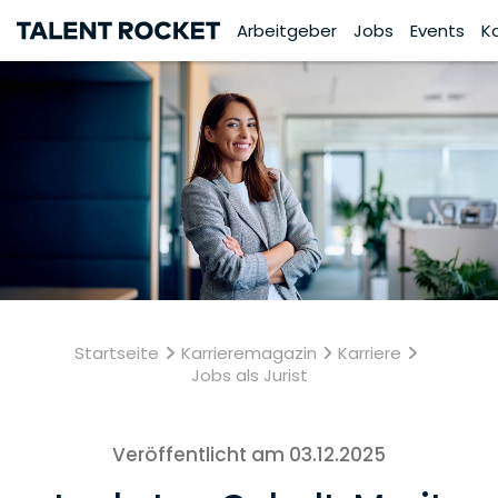
Arbeitgeber
Jobs
Events
K
Startseite
Karrieremagazin
Karriere
Jobs als Jurist
Veröffentlicht am 03.12.2025