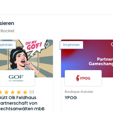
sieren
tRocket
pfohlen
Empfohlen
Boutique-Kanzlei
(7)
YPOG
ütt Olk Feldhaus
Partnerschaft von
Rechtsanwälten mbB