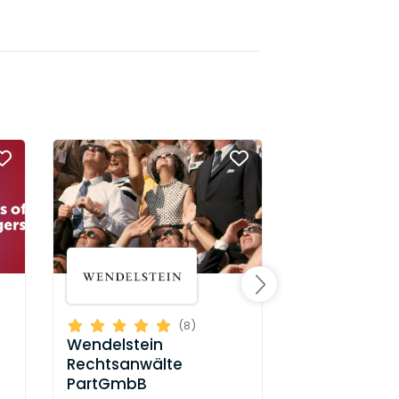
Boutique-Kanzle
(8)
Hoffmann Ei
Wendelstein
PartmbB
Rechtsanwälte
PartGmbB