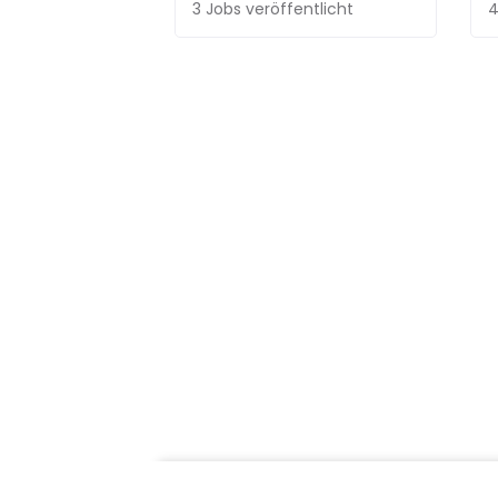
3 Jobs
veröffentlicht
4
Über
60.000
Talente nutzen be