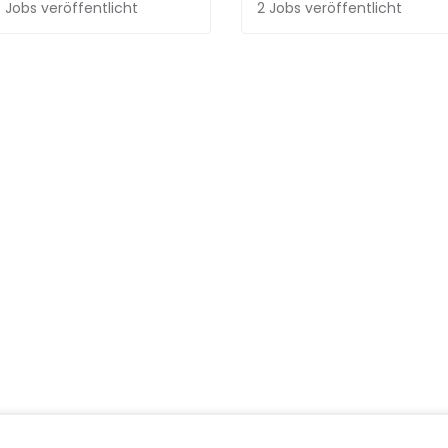
 Jobs
veröffentlicht
2 Jobs
veröffentlicht
reits TalentRocket. Beobachte Jobs, entdecke spannende