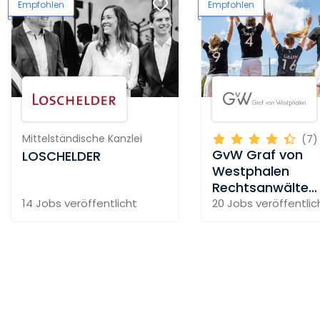
Empfohlen
Empfohlen
Mittelständische Kanzlei
(7)
GvW Graf von
LOSCHELDER
Westphalen
Rechtsanwälte
Steuerberater
14 Jobs
veröffentlicht
20 Jobs
veröffentlic
Partnerschaft 