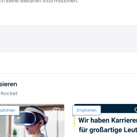
 keine weiteren Informationen.
sieren
tRocket
pfohlen
Empfohlen