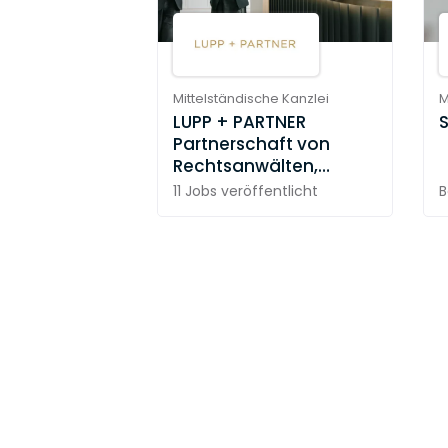
Mittelständische Kanzlei
M
LUPP + PARTNER
Partnerschaft von
Rechtsanwälten,
Steuerberater und
11 Jobs
veröffentlicht
B
Solicitor mbB