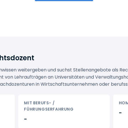
chtsdozent
chwissen weitergeben und suchst Stellenangebote als Re
cht von Lehraufträgen an Universitäten und Verwaltung
 zu Fachdozenturen in Wirtschaftsunternehmen oder beruf
MIT BERUFS- /
HOM
FÜHRUNGSERFAHRUNG
-
-