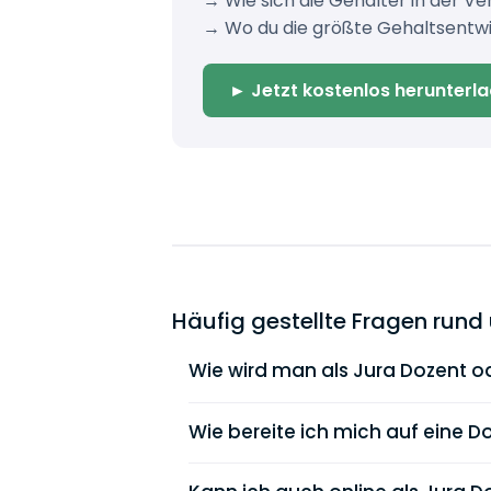
→ Wie sich die Gehälter in der V
→ Wo du die größte Gehaltsentwi
► Jetzt kostenlos herunterl
Häufig gestellte Fragen rund
Wie wird man als Jura Dozent o
Dein Einkommen unterscheidet sich
Akademien wirst du oft auf Honora
Wie bereite ich mich auf eine D
unterschiedlich hoch sein kann.
Eine gute Vorbereitung ist entschei
fachlichen Kenntnisse sitzen, sodas