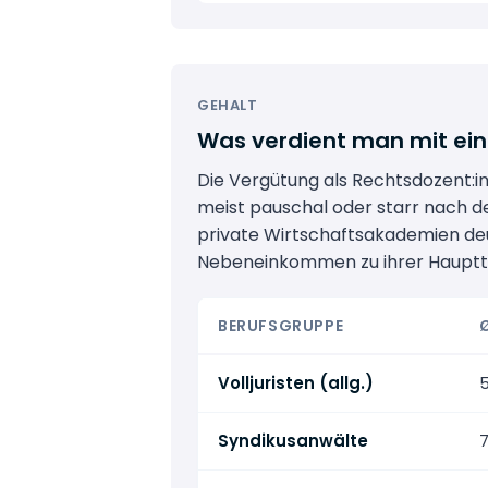
GEHALT
Was verdient man mit ein
Die Vergütung als Rechtsdozent:in
meist pauschal oder starr nach d
private Wirtschaftsakademien deut
Nebeneinkommen zu ihrer Haupttä
BERUFSGRUPPE
Volljuristen (allg.)
5
Syndikusanwälte
7