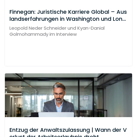
Finnegan: Juristische Karriere Global – Aus
landserfahrungen in Washington und Lond
on
Leopold Neder Schneider und Kyan-Danial
Golmohammady im Interview
Entzug der Anwaltszulassung | Wann der V
erlust der Arbeitserlaubnis droht