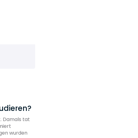
udieren?
. Damals tat
miert
ragen wurden