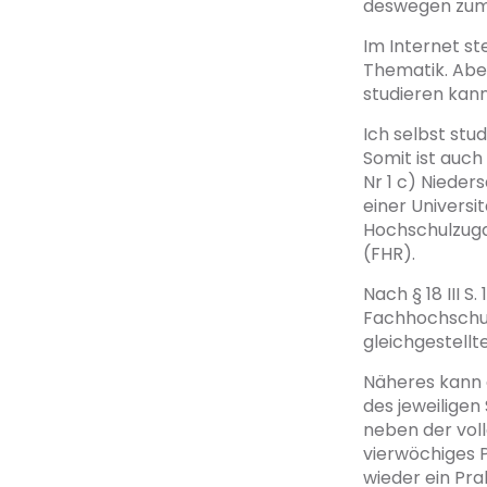
deswegen zum 
Im Internet st
Thematik. Abe
studieren kann
Ich selbst stu
Somit ist auch
Nr 1 c) Niede
einer Universi
Hochschulzuga
(FHR).
Nach § 18 III 
Fachhochschul
gleichgestellt
Näheres kann d
des jeweiligen
neben der vol
vierwöchiges P
wieder ein Pr