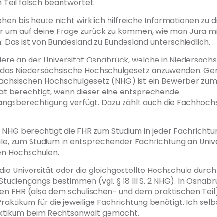
Teil falsch beantwortet.
ehen bis heute nicht wirklich hilfreiche Informationen zu d
r um auf deine Frage zurück zu kommen, wie man Jura mi
: Das ist von Bundesland zu Bundesland unterschiedlich.
diere an der Universität Osnabrück, welche in Niedersachse
 das Niedersächsische Hochschulgesetz anzuwenden. Gemäß
rsächsischen Hochschulgesetz (NHG) ist ein Bewerber zum
tät berechtigt, wenn dieser eine entsprechende
ngsberechtigung verfügt. Dazu zählt auch die Fachhochs
S. 1 NHG berechtigt die FHR zum Studium in jeder Fachrichtu
e, zum Studium in entsprechender Fachrichtung an Unive
en Hochschulen.
ie Universität oder die gleichgestellte Hochschule dur
 Studiengangs bestimmen (vgl. § 18 III S. 2 NHG). In Osnabr
len FHR (also dem schulischen- und dem praktischen Teil
raktikum für die jeweilige Fachrichtung benötigt. Ich sel
aktikum beim Rechtsanwalt gemacht.