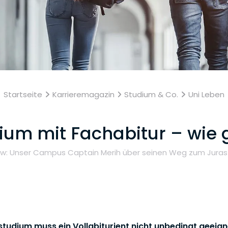
Startseite
Karrieremagazin
Studium & Co.
Uni Leben
ium mit Fachabitur – wie 
iew: Unser Campus Captain Merih über seinen Weg zum Juras
studium muss ein Vollabiturient nicht unbedingt geeigne