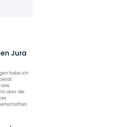
sen Jura
egen habe ich
cietät
raxis
Da aber die
tes
ssenschaften