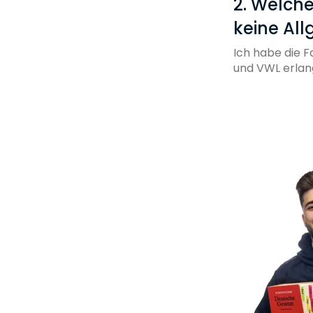
2. Welch
keine Al
Ich habe die 
und VWL erlan