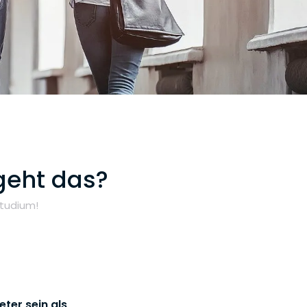
geht das?
tudium!
ter sein als