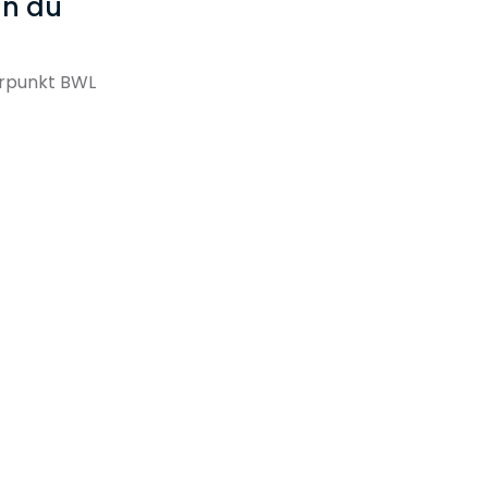
nn du
erpunkt BWL