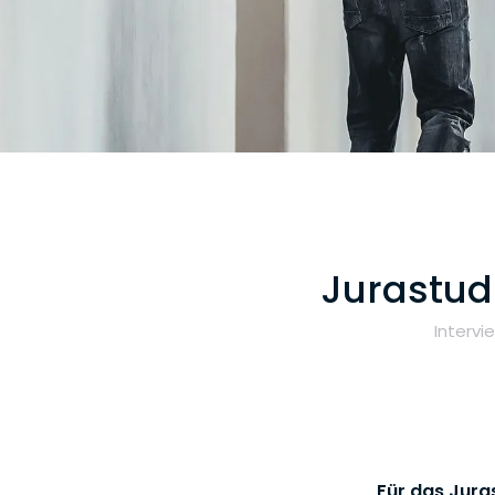
Jurastud
Interv
„Für das Jura