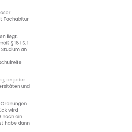
ieser
t Fachabitur
n liegt.
 § 18 I S. 1
 Studium an
chulreife
ng, an jeder
rsitäten und
ch Ordnungen
ück wird
) noch ein
bst habe dann