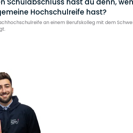
en Schulabschluss hast du denn, we
lgemeine Hochschulreife hast?
Fachhochschulreife an einem Berufskolleg mit dem Schw
gt.