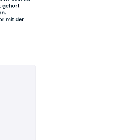
k gehört
en.
or mit der