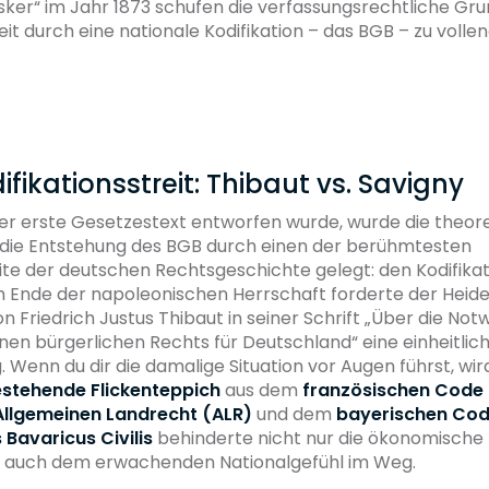
sker“ im Jahr 1873 schufen die verfassungsrechtliche Gru
eit durch eine nationale Kodifikation – das BGB – zu volle
difikationsstreit: Thibaut vs. Savigny
er erste Gesetzestext entworfen wurde, wurde die theor
 die Entstehung des BGB durch einen der berühmtesten
te der deutschen Rechtsgeschichte gelegt: den Kodifikat
m Ende der napoleonischen Herrschaft forderte der Heid
n Friedrich Justus Thibaut in seiner Schrift „Über die Not
nen bürgerlichen Rechts für Deutschland“ eine einheitlic
Wenn du dir die damalige Situation vor Augen führst, wird
stehende Flickenteppich
aus dem
französischen Code C
Allgemeinen Landrecht (ALR)
und dem
bayerischen Co
 Bavaricus Civilis
behinderte nicht nur die ökonomische 
 auch dem erwachenden Nationalgefühl im Weg.