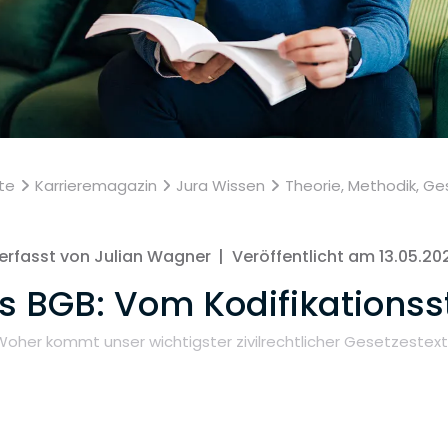
ite
Karrieremagazin
Jura Wissen
Theorie, Methodik, Ge
erfasst von Julian Wagner
|
Veröffentlicht am 13.05.20
 BGB: Vom Kodifikationsstr
Woher kommt unser wichtigster zivilrechtlicher Gesetzestext