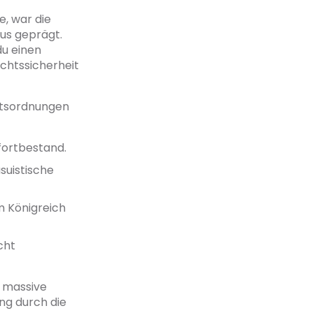
e, war die
us geprägt.
du einen
echtssicherheit
chtsordnungen
fortbestand.
suistische
m Königreich
cht
e massive
ng durch die