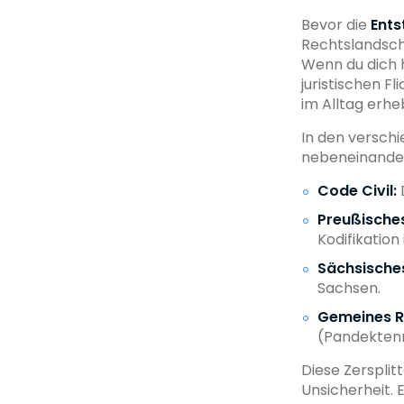
Bevor die
Ents
Rechtslandsch
Wenn du dich h
juristischen F
im Alltag erhe
In den verschi
nebeneinande
Code Civil:
D
Preußisches
Kodifikatio
Sächsisches
Sachsen.
Gemeines R
(Pandektenr
Diese Zerspli
Unsicherheit. 