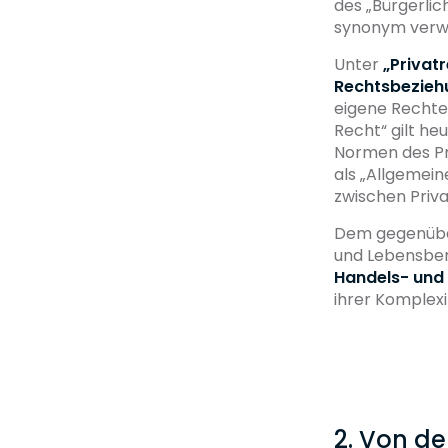
des „Bürgerlic
synonym verwe
Unter
„Privat
Rechtsbezieh
eigene Rechte 
Recht“ gilt heu
Normen des Pri
als „Allgemein
zwischen Priv
Dem gegenübe
und Lebensber
Handels- und 
ihrer Komplex
2. Von de