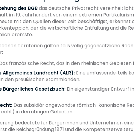
tehung des BGB
das deutsche Privatrecht vereinheitlicht
aft im 19. Jahrhundert von einem extremen Partikularism
eute mit den Quellen dieser Zeit beschäftigst, erkennst 
lickenteppich, der die wirtschaftliche Entfaltung und die R
blich bremste.
edenen Territorien galten teils völlig gegensätzliche Re
r:
as französische Recht, das in den rheinischen Gebieten 
 Allgemeines Landrecht (ALR):
Eine umfassende, teils ka
n in den preußischen Stammlanden.
 Bürgerliches Gesetzbuch:
Ein eigenständiger Entwurf i
echt:
Das subsidiär angewandte römisch-kanonische Re
echt) in den übrigen Gebieten.
tterung bedeutete für Bürger:innen und Unternehmen ein
Erst die Reichsgründung 1871 und die Kompetenzerweiteru