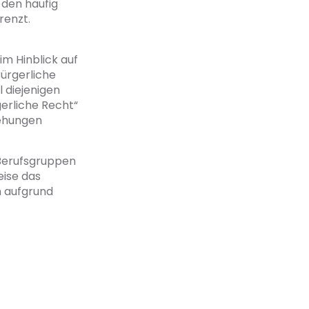
 den häufig
renzt.
m Hinblick auf
Bürgerliche
l diejenigen
gerliche Recht“
iehungen
e Berufsgruppen
eise das
n aufgrund