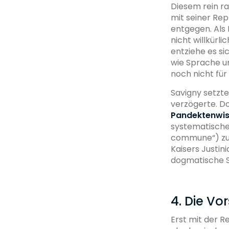
Diesem rein ra
mit seiner Rep
entgegen. Als
nicht willkür
entziehe es si
wie Sprache und
noch nicht für
Savigny setzt
verzögerte. Do
Pandektenwis
systematische
commune“) zum 
Kaisers Justin
dogmatische St
4. Die Vo
Erst mit der R