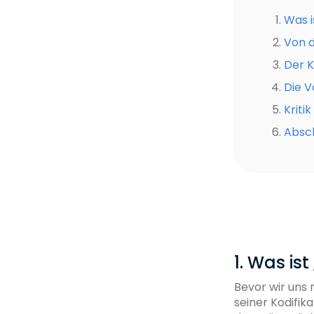
Was i
Von d
Der K
Die V
Kriti
Absch
1. Was is
Bevor wir uns
seiner Kodifik