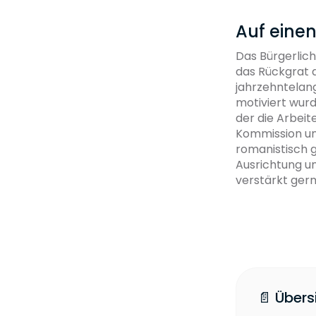
Auf einen
Das Bürgerlich
das Rückgrat 
jahrzehntelang
motiviert wurd
der die Arbeit
Kommission un
romanistisch g
Ausrichtung u
verstärkt ger
📄 Übers