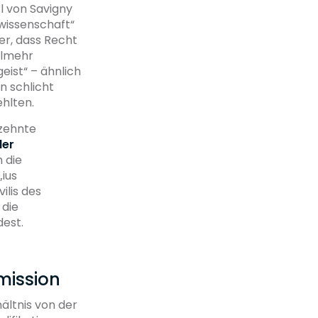
rl von Savigny
wissenschaft“
er, dass Recht
elmehr
eist“ – ähnlich
on schlicht
hlten.
rzehnte
der
 die
ius
ilis des
 die
dest.
mission
ältnis von der