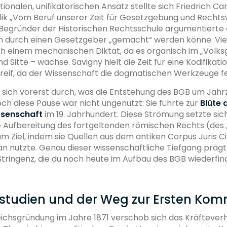
tionalen, unifikatorischen Ansatz stellte sich Friedrich Ca
lik „Vom Beruf unserer Zeit für Gesetzgebung und Rechts
 Begründer der Historischen Rechtsschule argumentierte 
lich durch einen Gesetzgeber „gemacht“ werden könne. Vi
ch einem mechanischen Diktat, da es organisch im „Volksg
 Sitte – wachse. Savigny hielt die Zeit für eine Kodifikati
 reif, da der Wissenschaft die dogmatischen Werkzeuge fe
e sich vorerst durch, was die Entstehung des BGB um Jah
ch diese Pause war nicht ungenutzt: Sie führte zur
Blüte 
senschaft
im 19. Jahrhundert. Diese Strömung setzte sich
 Aufbereitung des fortgeltenden römischen Rechts (des „
Ziel, indem sie Quellen aus dem antiken Corpus Juris Civ
ian nutzte. Genau dieser wissenschaftliche Tiefgang prägt
ringenz, die du noch heute im Aufbau des BGB wiederfin
rstudien und der Weg zur Ersten Kom
eichsgründung im Jahre 1871 verschob sich das Kräfteverh