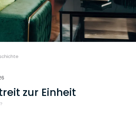
schichte
26
eit zur Einheit
?