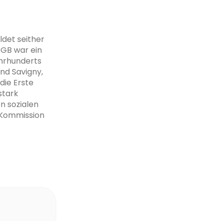
ldet seither
BGB war ein
ahrhunderts
nd Savigny,
die Erste
stark
n sozialen
 Kommission