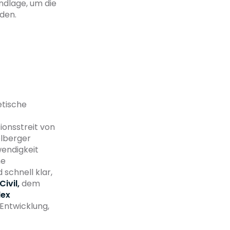
ndlage, um die
nden.
etische
ionsstreit von
elberger
wendigkeit
he
 schnell klar,
ivil,
dem
dex
Entwicklung,