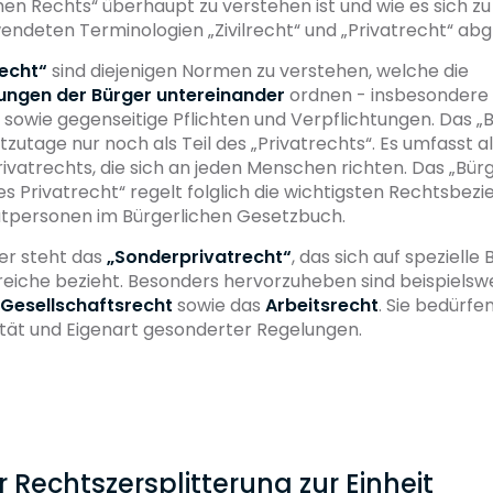
hen Rechts“ überhaupt zu verstehen ist und wie es sich zu
ndeten Terminologien „Zivilrecht“ und „Privatrecht“ abg
recht“
sind diejenigen Normen zu verstehen, welche die
ungen der Bürger untereinander
ordnen - insbesondere i
sowie gegenseitige Pflichten und Verpflichtungen. Das „
tzutage nur noch als Teil des „Privatrechts“. Es umfasst al
vatrechts, die sich an jeden Menschen richten. Das „Bür
es Privatrecht“ regelt folglich die wichtigsten Rechtsbez
atpersonen im Bürgerlichen Gesetzbuch.
r steht das
„Sonderprivatrecht“
, das sich auf speziell
eiche bezieht. Besonders hervorzuheben sind beispielsw
Gesellschaftsrecht
sowie das
Arbeitsrecht
. Sie bedürfe
ität und Eigenart gesonderter Regelungen.
r Rechtszersplitterung zur Einheit