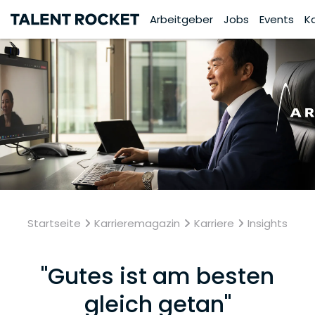
Arbeitgeber
Jobs
Events
K
Startseite
Karrieremagazin
Karriere
Insights
"Gutes ist am besten
gleich getan"