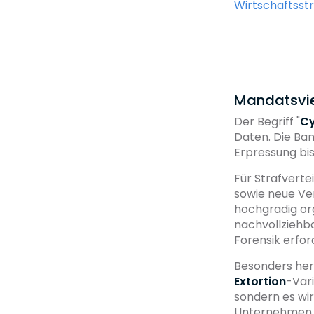
Wirtschaftsst
Mandatsvie
Der Begriff "
Cy
Daten. Die Ban
Erpressung bi
Für Strafverte
sowie neue Ver
hochgradig org
nachvollziehba
Forensik erfo
Besonders her
Extortion
-Vari
sondern es wir
Unternehmen e