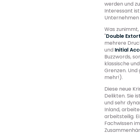
werden und zu
Interessant ist
Unternehmen m
Was zunimmt, i
"
Double Extor
mehrere Druck
und
Initial Ac
Buzzwords, son
klassische und
Grenzen. Und g
mehr!).
Diese neue Kri
Delikten. Sie 
und sehr dynam
Inland, arbeit
arbeitsteilig. 
Fachwissen im 
Zusammenhänge