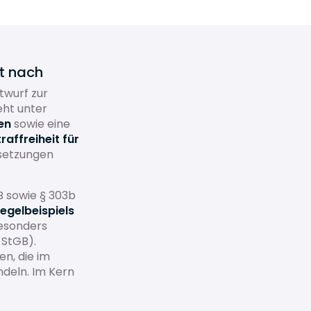
ht nach
twurf zur
ht unter
en
sowie eine
raffreiheit für
setzungen
B sowie § 303b
egelbeispiels
besonders
 StGB).
en, die im
deln. Im Kern