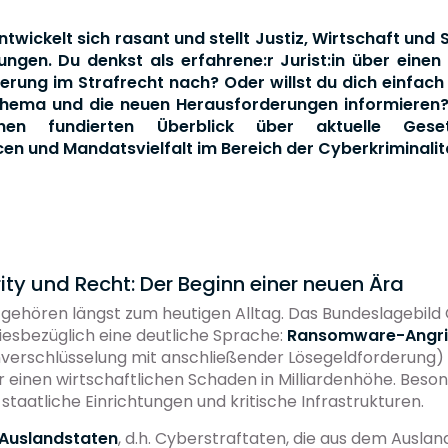
twickelt sich rasant und stellt Justiz, Wirtschaft und 
ngen. Du denkst als erfahrene:r Jurist:in über eine
sierung im Strafrecht nach? Oder willst du dich einfach
Thema und die neuen Herausforderungen informieren?
en fundierten Überblick über aktuelle Geset
en und Mandatsvielfalt im Bereich der Cyberkriminalit
ty und Recht: Der Beginn einer neuen Ära
 gehören längst zum heutigen Alltag. Das Bundeslagebil
iesbezüglich eine deutliche Sprache:
Ransomware-Angri
nverschlüsselung mit anschließender Lösegeldforderung)
r einen wirtschaftlichen Schaden in Milliardenhöhe. Beso
 staatliche Einrichtungen und kritische Infrastrukturen.
Auslandstaten
, d.h. Cyberstraftaten, die aus dem Auslan