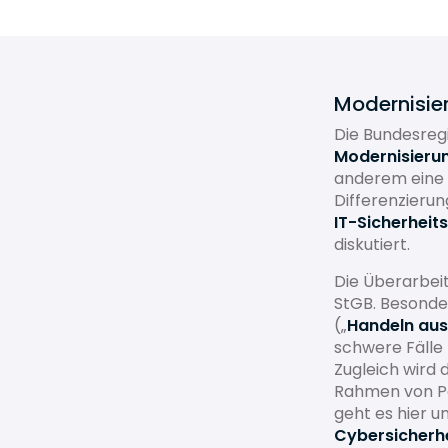
Modernisier
Die Bundesreg
Modernisieru
anderem eine
Differenzieru
IT-Sicherheit
diskutiert.
Die Überarbeit
StGB. Besonder
(„
Handeln au
schwere Fälle
Zugleich wird 
Rahmen von Pe
geht es hier 
Cybersicherh