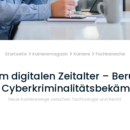
Startseite
Karrieremagazin
Karriere
Fachbereiche
im digitalen Zeitalter – Be
r Cyberkriminalitätsbekä
Neue Karrierewege zwischen Technologie und Recht