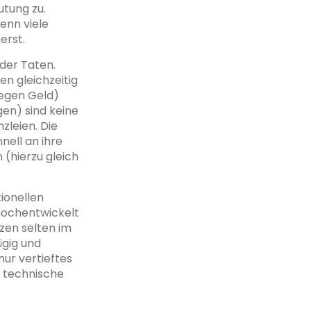
tung zu.
denn viele
erst.
 der Taten.
en gleichzeitig
gegen Geld)
en) sind keine
zleien. Die
nell an ihre
 (hierzu gleich
ionellen
 hochentwickelt
zen selten im
ügig und
nur vertieftes
r technische
.