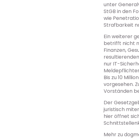
unter General
StGB in den Fo
wie Penetrati
Strafbarkeit 
Ein weiterer g
betrifft nicht
Finanzen, Ges
resultierenden
nur IT-Sicherh
Meldepflichte
Bis zu 10 Mill
vorgesehen. Z
Vorständen b
Der Gesetzgeb
juristisch mit
hier öffnet sic
Schnittstelle
Mehr zu dogma