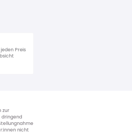
jeden Preis
bsicht
n zur
r dringend
r Stellungnahme
r:innen nicht