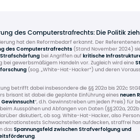
ung des Computerstrafrechts: Die Politik zie
ierung hat den Reformbedarf erkannt. Der Referentenen
ng des Computerstrafrechts
(Stand November 2024) sie
Strafschärfung
bei Angriffen auf
kritische Infrastruktur
ng bei gewerbsmäßigem Handeln vor. Zugleich wird eine
St
sforschung
(sog. „White-Hat-Hacker“) und deren Voraus
ung betrifft dabei insbesondere die §§ 202a bis 202c StG
s brisant ist dabei die geplante Einführung eines
neuen R
s Gewinnsucht
“, d.h. Gewinnstreben um jeden Preis) für 
 beim Ausspähen und Abfangen von Daten (§§ 202a, 202b
darüber diskutiert, ob sog. White-Hat-Hacker, also Person
netrationstests Schwachstellen aufdecken, straffrei han
um das
Spannungsfeld zwischen Strafverfolgung und
eitsförderung
.