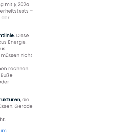
g mit § 202a
erheitstests –
 der
tlinie
. Diese
us Energie,
aus
n müssen nicht
nen rechnen.
s Buße
oder
rukturen
, die
müssen. Gerade
ht.
zum