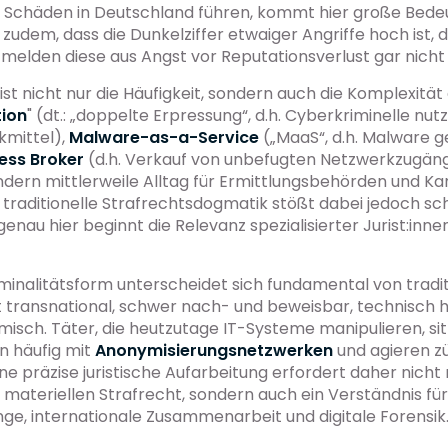
 Schäden in Deutschland führen, kommt hier große Bedeu
 zudem, dass die Dunkelziffer etwaiger Angriffe hoch ist, 
elden diese aus Angst vor Reputationsverlust gar nicht 
st nicht nur die Häufigkeit, sondern auch die Komplexität
tion
" (dt.: „doppelte Erpressung“, d.h. Cyberkriminelle nutz
mittel),
Malware-as-a-Service
(„MaaS“, d.h. Malware 
cess Broker
(d.h. Verkauf von unbefugten Netzwerkzugäng
dern mittlerweile Alltag für Ermittlungsbehörden und Kan
 traditionelle Strafrechtsdogmatik stößt dabei jedoch sch
enau hier beginnt die Relevanz spezialisierter Jurist:innen
minalitätsform unterscheidet sich fundamental von tradit
ist transnational, schwer nach- und beweisbar, technisch
isch. Täter, die heutzutage IT-Systeme manipulieren, sit
en häufig mit
Anonymisierungsnetzwerken
und agieren z
Eine präzise juristische Aufarbeitung erfordert daher nicht 
materiellen Strafrecht, sondern auch ein Verständnis fü
, internationale Zusammenarbeit und digitale Forensik