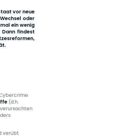
Staat vor neue
n Wechsel oder
 mal ein wenig
 Dann findest
zesreformen,
ät.
d Cybercrime
ffe
(d.h.
 verursachten
nders
d verübt