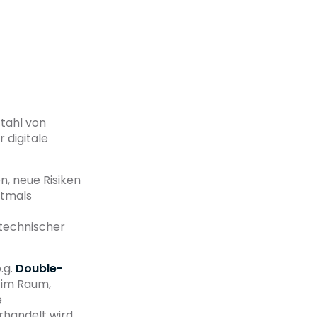
stahl von
 digitale
n, neue Risiken
ftmals
 technischer
.g.
Double-
g im Raum,
e
handelt wird