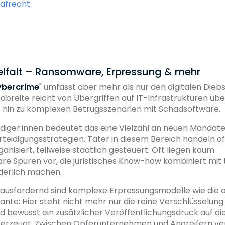
rafrecht
.
lfalt – Ransomware, Erpressung & mehr
bercrime
" umfasst aber mehr als nur den digitalen Dieb
dbreite reicht von Übergriffen auf IT-Infrastrukturen über
s hin zu komplexen Betrugsszenarien mit Schadsoftware.
idiger:innen bedeutet das eine Vielzahl an neuen Mandate
teidigungsstrategien. Täter in diesem Bereich handeln o
anisiert, teilweise staatlich gesteuert. Oft liegen kaum
re Spuren vor, die juristisches Know-how kombiniert mit
rderlich machen.
ausfordernd sind komplexe Erpressungsmodelle wie die o
ante: Hier steht nicht mehr nur die reine Verschlüsselun
d bewusst ein zusätzlicher Veröffentlichungsdruck auf di
rzeugt. Zwischen Opferunternehmen und Angreifern ver