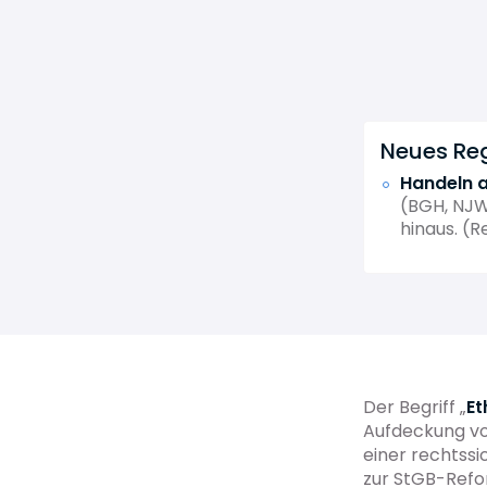
Neues Rege
Handeln 
(BGH, NJW
hinaus. (
Der Begriff „
Et
Aufdeckung von
einer rechtssi
zur StGB-Refor