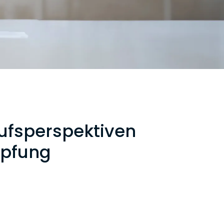
rufsperspektiven
mpfung