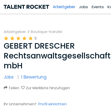
Arbeitgeber
Jobs
Events
K
Arbeitgeber
Boutique-Kanzlei
5
GEBERT DRESCHER
Rechtsanwaltsgesellschaft
mbH
Jobs
1 Bewertung
Teilen
Zur Merkliste hinzufügen
Ihr Unternehmen?
Profil einrichten