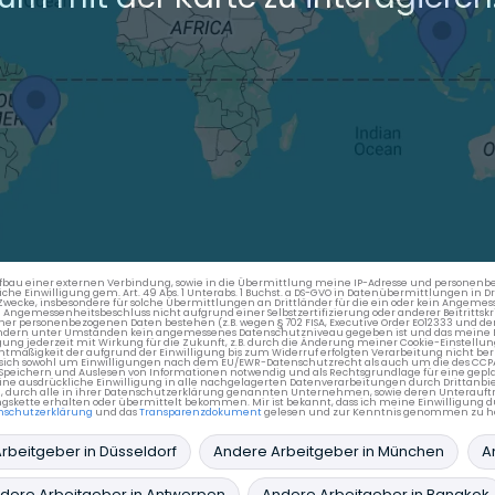
en Aufbau einer externen Verbindung, sowie in die Übermittlung meine IP-Adresse und persone
kliche Einwilligung gem. Art. 49 Abs. 1 Unterabs. 1 Buchst. a DS-GVO in Datenübermittlungen in
cke, insbesondere für solche Übermittlungen an Drittländer für die ein oder kein Angemess
gemessenheitsbeschluss nicht aufgrund einer Selbstzertifizierung oder anderer Beitrittskri
er personenbezogenen Daten bestehen (z.B. wegen § 702 FISA, Executive Order EO12333 und de
ttländern unter Umständen kein angemessenes Datenschutzniveau gegeben ist und das meine 
gung jederzeit mit Wirkung für die Zukunft, z.B. durch die Änderung meiner Cookie-Einstellu
chtmäßigkeit der aufgrund der Einwilligung bis zum Widerruf erfolgten Verarbeitung nicht be
 es sich sowohl um Einwilligungen nach dem EU/EWR-Datenschutzrecht als auch um die des CC
 Speichern und Auslesen von Informationen notwendig und als Rechtsgrundlage für eine gep
eine ausdrückliche Einwilligung in alle nachgelagerten Datenverarbeitungen durch Drittanbie
g, durch alle in ihrer Datenschutzerklärung genannten Unternehmen, sowie deren Unterauftr
gskette erhalten oder übermittelt bekommen. Mir ist bekannt, dass ich meine Einwilligung du
nschutzerklärung
und das
Transparenzdokument
gelesen und zur Kenntnis genommen zu h
rbeitgeber in Düsseldorf
Andere Arbeitgeber in München
A
dere Arbeitgeber in Antwerpen
Andere Arbeitgeber in Bangkok