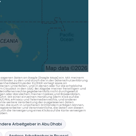
nbezogenen Daten an Google (Google Maps) ein. Mit meinem
 Drittländer zu den und durch die in der Datenschutzerklärung
enheitsbeschluss der EU/EWR vorliegt sowie an
terien unterfallen, und in denen oder für die erhebliche
m CloudAct in den USA). Bei Abgabe meiner freiwilligen und
Betroffenenrechte gegebenenfalls nicht durchgesetzt
ngen oder das Löschen meiner Cookies und Browserdaten,
rührt. Mit einer einzelnen Handlung (dem Klick auf die
PA/CPRA, ePrivacy und Telemedienrechts, und anderer
lante weitere Verarbeitung der ausgelesenen Daten
ter, die auch in unsicheren Drittländern erfolgen können,
agsverarbeiter und Verantwortliche, die Daten von diesen
rch die Verweigerung eines Klicks auf die Karte verweigern
aben.
ndere Arbeitgeber in Abu Dhabi
Andere Arbeitgeber in Brussel