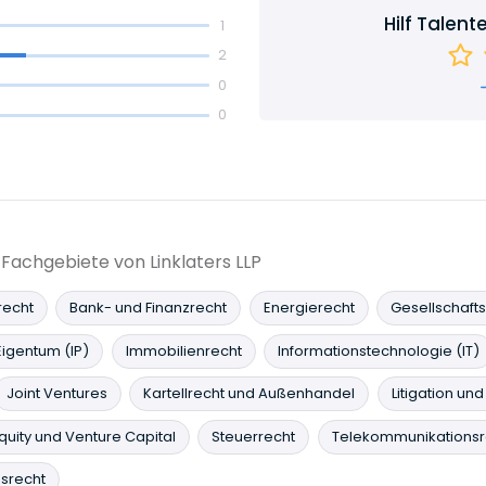
Hilf Talent
1
2
0
0
 Fachgebiete von Linklaters LLP
recht
Bank- und Finanzrecht
Energierecht
Gesellschaft
Eigentum (IP)
Immobilienrecht
Informationstechnologie (IT)
Joint Ventures
Kartellrecht und Außenhandel
Litigation und
Equity und Venture Capital
Steuerrecht
Telekommunikationsr
ssrecht