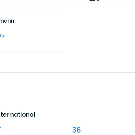
rmann
95
ter national
7
36