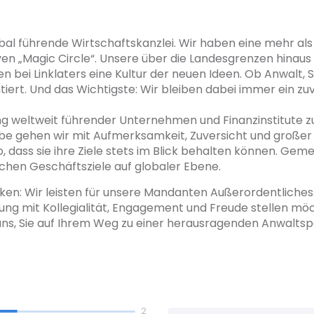
global führende Wirtschaftskanzlei. Wir haben eine mehr al
en „Magic Circle“. Unsere über die Landesgrenzen hinaus
n bei Linklaters eine Kultur der neuen Ideen. Ob Anwalt,
iert. Und das Wichtigste: Wir bleiben dabei immer ein z
tung weltweit führender Unternehmen und Finanzinstitute 
be gehen wir mit Aufmerksamkeit, Zuversicht und großer
 dass sie ihre Ziele stets im Blick behalten können. Gem
lichen Geschäftsziele auf globaler Ebene.
n: Wir leisten für unsere Mandanten Außerordentliches.
erung mit Kollegialität, Engagement und Freude stellen mö
ns, Sie auf Ihrem Weg zu einer herausragenden Anwaltspe
2