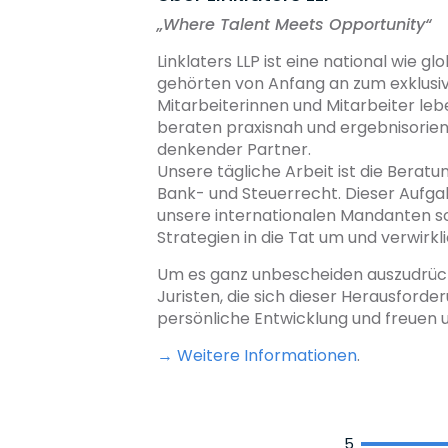
„
Where Talent Meets Opportunity“
Linklaters LLP ist eine national wie 
gehörten von Anfang an zum exklusiv
Mitarbeiterinnen und Mitarbeiter lebe
beraten praxisnah und ergebnisorient
denkender Partner.
Unsere tägliche Arbeit ist die Bera
Bank- und Steuerrecht. Dieser Aufga
unsere internationalen Mandanten so,
Strategien in die Tat um und verwirk
Um es ganz unbescheiden auszudrücke
Juristen, die sich dieser Herausford
persönliche Entwicklung und freuen u
→ Weitere Informationen
.
5