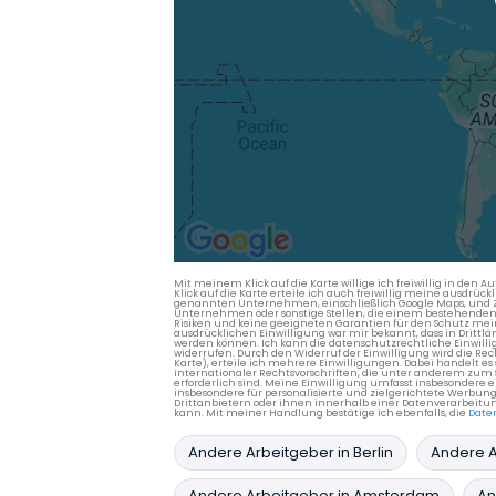
Mit meinem Klick auf die Karte willige ich freiwillig in d
Klick auf die Karte erteile ich auch freiwillig meine ausdrüc
genannten Unternehmen, einschließlich Google Maps, und Zwe
Unternehmen oder sonstige Stellen, die einem bestehenden An
Risiken und keine geeigneten Garantien für den Schutz mein
ausdrücklichen Einwilligung war mir bekannt, dass in Dri
werden können. Ich kann die datenschutzrechtliche Einwilli
widerrufen. Durch den Widerruf der Einwilligung wird die Re
Karte), erteile ich mehrere Einwilligungen. Dabei handelt
internationaler Rechtsvorschriften, die unter anderem zum
erforderlich sind. Meine Einwilligung umfasst insbesondere 
insbesondere für personalisierte und zielgerichtete Werbun
Drittanbietern oder ihnen innerhalb einer Datenverarbeitun
kann. Mit meiner Handlung bestätige ich ebenfalls, die
Date
Andere Arbeitgeber in Berlin
Andere A
Andere Arbeitgeber in Amsterdam
An