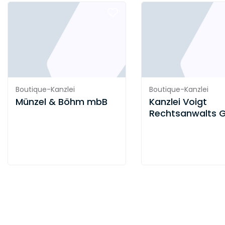
uns die Bearbeitung Ihres Mandats zu
beschleunigen und die Zusammenarbeit
unkompliziert und angenehm zu gestalten.
Unser Anspruch ist dabei stets, erst dann
zufrieden zu sein, wenn Sie es als Mandant/in
auch sind!
Boutique-Kanzlei
Boutique-Kanzlei
Münzel & Böhm mbB
Kanzlei Voigt
Rechtsanwalts