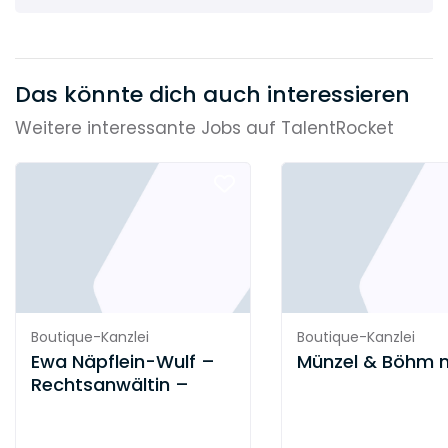
kommt uns darauf an, jede Fallgestaltung für
sich zu betrachten und eine
maßgeschneiderte Lösung
zu entwickeln; dazu
gehört aus unserer Sicht insbesondere eine
Das könnte dich auch interessieren
strategische Beratung.
Kreativität, Nachdruck
und Ausdauer
machen uns erfolgreich in
Weitere interessante Jobs auf TalentRocket
unserer täglichen Praxis.
Boutique-Kanzlei
Boutique-Kanzlei
Ewa Näpflein-Wulf –
Münzel & Böhm 
Rechtsanwältin –