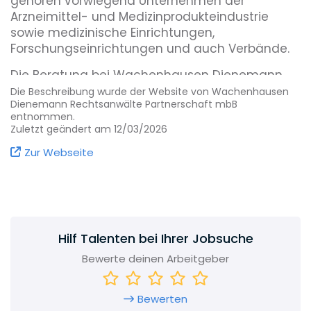
gehören vorwiegend Unternehmen der
Arzneimittel- und Medizinprodukteindustrie
sowie medizinische Einrichtungen,
Forschungseinrichtungen und auch Verbände.
Die Beratung bei Wachenhausen Dienemann
Rechtsanwälte zeichnet sich durch
persönliche
Die Beschreibung wurde der Website von Wachenhausen
Dienemann Rechtsanwälte Partnerschaft mbB
Mandatsbetreuung
gekoppelt mit Expertise
auf
entnommen.
höchstem Niveau
aus.
Zuletzt geändert am 12/03/2026
Unsere Mandanten schätzen unser
Zur Webseite
Erfahrungswissen als
In-house und Outside
Counsel
, sowie unsere unternehmerische
Herangehensweise bei der Entwicklung von
strategischen Entscheidungen.
Hilf Talenten bei Ihrer Jobsuche
Wir bereiten
komplexe Sachverhalte
an der
Schnittstelle zwischen naturwissenschaftlichen
Bewerte deinen Arbeitgeber
Fragestellungen und rechtlichen Regelungen
für unsere Mandanten auf und tragen die
Bewerten
Entscheidungen unserer Mandanten mit. Es