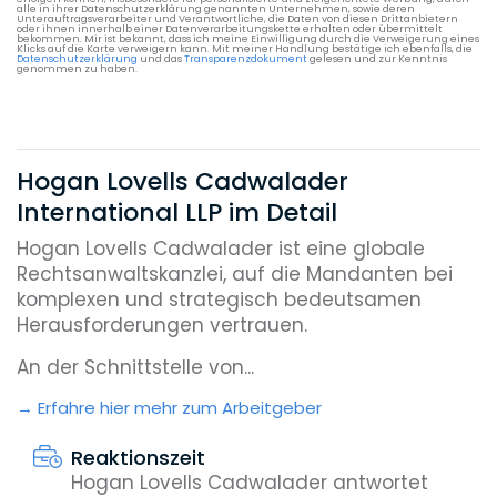
alle in ihrer Datenschutzerklärung genannten Unternehmen, sowie deren
Unterauftragsverarbeiter und Verantwortliche, die Daten von diesen Drittanbietern
oder ihnen innerhalb einer Datenverarbeitungskette erhalten oder übermittelt
bekommen. Mir ist bekannt, dass ich meine Einwilligung durch die Verweigerung eines
Klicks auf die Karte verweigern kann. Mit meiner Handlung bestätige ich ebenfalls, die
Datenschutzerklärung
und das
Transparenzdokument
gelesen und zur Kenntnis
genommen zu haben.
Hogan Lovells Cadwalader
International LLP im Detail
Hogan Lovells Cadwalader ist eine globale
Rechtsanwaltskanzlei, auf die Mandanten bei
komplexen und strategisch bedeutsamen
Herausforderungen vertrauen.
An der Schnittstelle von...
Erfahre hier mehr zum Arbeitgeber
Reaktionszeit
Hogan Lovells Cadwalader antwortet