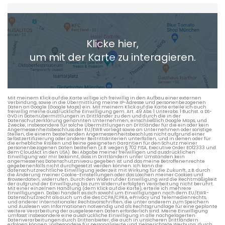
Heimatadresse oder Wunschort
Klicke hier,
+ Aktuellen Standort hinzufügen
um mit der Karte zu interagieren.
Die berechneten Anreisezeiten basieren auf den
Verkehrsdaten eines typischen Dienstag morgens um 8:30.
Mit meinem Klick auf die Karte willige ich freiwillig in den Aufbau einer externen
Verbindung, sowie in die Übermittlung meine IP-Adresse und personenbezogenen
Daten an Google (Google Maps) ein. Mit meinem Klick auf die Karte erteile ich auch
freiwillig meine ausdrückliche Einwilligung gem. Art. 49 Abs. 1 Unterabs. 1 Buchst. a DS-
GVO in Datenübermittlungen in Drittländer zu den und durch die in der
Datenschutzerklärung genannten Unternehmen, einschließlich Google Maps, und
Zwecke, insbesondere für solche Übermittlungen an Drittländer für die ein oder kein
Angemessenheitsbeschluss der EU/EWR vorliegt sowie an Unternehmen oder sonstige
Stellen, die einem bestehenden Angemessenheitsbeschluss nicht aufgrund einer
Selbstzertifizierung oder anderer Beitrittskriterien unterfallen, und in denen oder für
die erhebliche Risiken und keine geeigneten Garantien für den Schutz meiner
personenbezogenen Daten bestehen (z.B. wegen § 702 FISA, Executive Order EO12333 und
dem CloudAct in den USA). Bei Abgabe meiner freiwilligen und ausdrücklichen
Einwilligung war mir bekannt, dass in Drittländern unter Umständen kein
angemessenes Datenschutzniveau gegeben ist und das meine Betroffenenrechte
gegebenenfalls nicht durchgesetzt werden können. Ich kann die
datenschutzrechtliche Einwilligung jederzeit mit Wirkung für die Zukunft, z.B. durch
die Änderung meiner Cookie-Einstellungen oder das Löschen meiner Cookies und
Browserdaten, widerrufen. Durch den Widerruf der Einwilligung wird die Rechtmäßigkeit
der aufgrund der Einwilligung bis zum Widerruf erfolgten Verarbeitung nicht berührt.
Mit einer einzelnen Handlung (dem Klick auf die Karte), erteile ich mehrere
Einwilligungen. Dabei handelt es sich sowohl um Einwilligungen nach dem EU/EWR-
Datenschutzrecht als auch um die des CCPA/CPRA, ePrivacy und Telemedienrechts,
und anderer internationaler Rechtsvorschriften, die unter anderem zum Speichern
und Auslesen von Informationen notwendig und als Rechtsgrundlage für eine geplante
weitere Verarbeitung der ausgelesenen Daten erforderlich sind. Meine Einwilligung
umfasst insbesondere eine ausdrückliche Einwilligung in alle nachgelagerten
Datenverarbeitungen durch Drittanbieter, die auch in unsicheren Drittländern
erfolgen können, insbesondere für personalisierte und zielgerichtete Werbung, durch