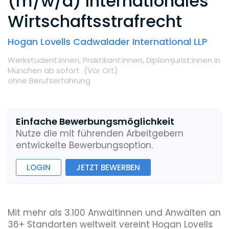
(m/w/d) Internationales
Wirtschaftsstrafrecht
Hogan Lovells Cadwalader International LLP
Werkstudent:innen,
Praktikant:innen,
Diplomjurist:innen
in
München
ab sofort
(Vor Ort
)
ohne Berufserfahrung
Einfache Bewerbungsmöglichkeit
Nutze die mit führenden Arbeitgebern
entwickelte Bewerbungsoption.
LOGIN
JETZT BEWERBEN
Mit mehr als 3.100 Anwältinnen und Anwälten an
36+ Standorten weltweit vereint Hogan Lovells