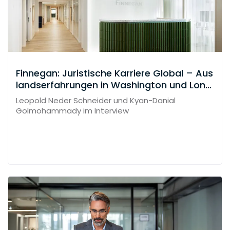
Finnegan: Juristische Karriere Global – Aus
landserfahrungen in Washington und Lond
on
Leopold Neder Schneider und Kyan-Danial
Golmohammady im Interview