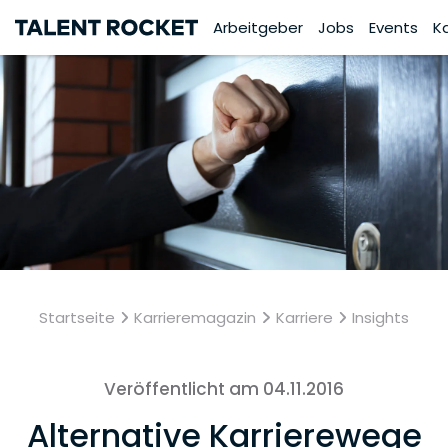
Arbeitgeber
Jobs
Events
K
Startseite
Karrieremagazin
Karriere
Insights
Veröffentlicht am 04.11.2016
Alternative Karrierewege