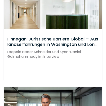
Finnegan: Juristische Karriere Global – Aus
landserfahrungen in Washington und Lond
on
Leopold Neder Schneider und Kyan-Danial
Golmohammady im Interview