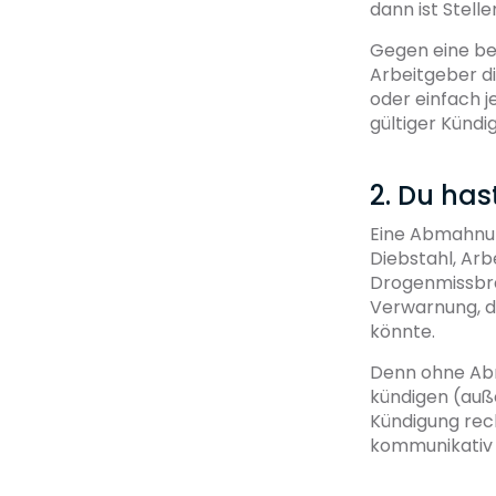
dann ist Stel
Gegen eine be
Arbeitgeber di
oder einfach j
gültiger Kündi
2. Du ha
Eine Abmahnun
Diebstahl, Arb
Drogenmissbra
Verwarnung, da
könnte.
Denn ohne Abm
kündigen (auße
Kündigung rech
kommunikativ 