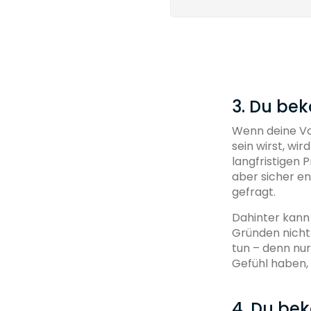
3. Du be
Wenn deine Vo
sein wirst, wi
langfristigen
aber sicher e
gefragt.
Dahinter kann 
Gründen nicht 
tun – denn nur
Gefühl haben,
4. Du be