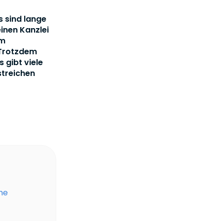
s sind lange
einen Kanzlei
em
 Trotzdem
 gibt viele
streichen
me