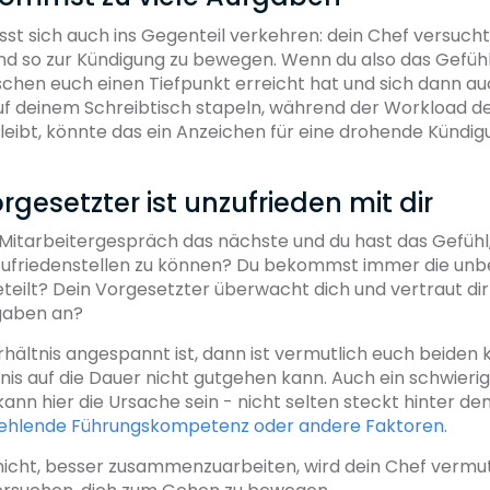
ässt sich auch ins Gegenteil verkehren: dein Chef versucht,
d so zur Kündigung zu bewegen. Wenn du also das Gefühl 
chen euch einen Tiefpunkt erreicht hat und sich dann au
f deinem Schreibtisch stapeln, während der Workload de
eibt, könnte das ein Anzeichen für eine drohende Kündigu
orgesetzter ist unzufrieden mit dir
in Mitarbeitergespräch das nächste und du hast das Gefühl
 zufriedenstellen zu können? Du bekommst immer die unb
eilt? Dein Vorgesetzter überwacht dich und vertraut dir
gaben an?
ältnis angespannt ist, dann ist vermutlich euch beiden k
nis auf die Dauer nicht gutgehen kann. Auch ein schwieri
ann hier die Ursache sein - nicht selten steckt hinter d
ehlende Führungskompetenz oder andere Faktoren
.
 nicht, besser zusammenzuarbeiten, wird dein Chef vermut