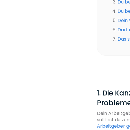
Du b
Du b
Dein 
Darf 
Das s
1. Die Ka
Problem
Dein Arbeitge
solltest du z
Arbeitgeber ge