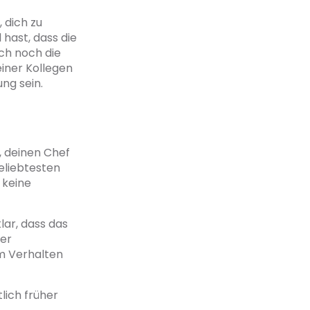
 dich zu
hast, dass die
ch noch die
iner Kollegen
ng sein.
, deinen Chef
eliebtesten
 keine
lar, dass das
ger
em Verhalten
lich früher