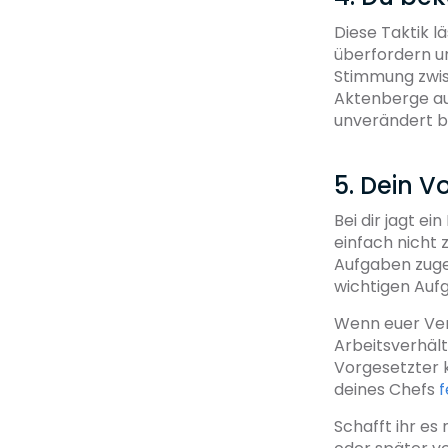
Diese Taktik l
überfordern un
Stimmung zwis
Aktenberge au
unverändert bl
5. Dein V
Bei dir jagt e
einfach nicht
Aufgaben zuget
wichtigen Auf
Wenn euer Verh
Arbeitsverhält
Vorgesetzter k
deines Chefs
f
Schafft ihr es