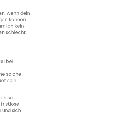
en, wenn dein
tigen können
ämlich kein
en schlecht.
el bei
ne solche
det sein
ach so
fristlose
n und sich