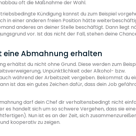
lenabbau oft die Maßnahme der Wahl.
triebsbedingte Kündigung kannst du zum Beispiel vorgeh
ch in einer anderen freien Position hätte weiterbeschäf
emand anderes an deiner Stelle beschäftigt. Dann liegt n
gungsgrund vor. Ist das nicht der Fall, stehen deine Chanc
st eine Abmahnung erhalten
g erhältst du nicht ohne Grund. Diese werden zum Beispi
eitsverweigerung, Unpünktlichkeit oder Alkohol- bzw.
uch während der Arbeitszeit vergeben. Bekommst du ei
nn ist das ein gutes Zeichen dafür, dass dein Job gefähr
ahnung darf dein Chef dir verhaltensbedingt nicht einf
r es handelt sich um so schwere Vergehen, dass sie eine 
tfertigen). Nun ist es an der Zeit, sich zusammenzureiße
und kooperativ zu zeigen.