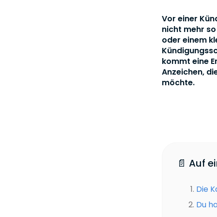
Vor einer Kün
nicht mehr so 
oder einem kl
Kündigungssc
kommt eine En
Anzeichen, di
möchte.
📄 Auf e
Die K
Du h