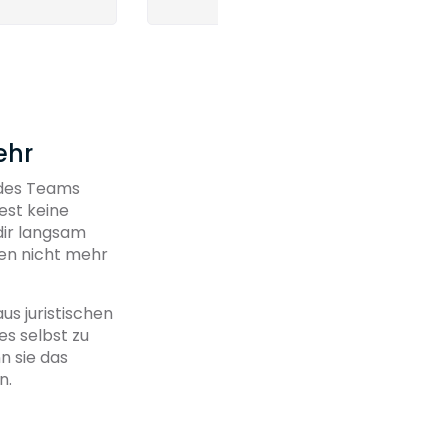
ehr
 des Teams
est keine
dir langsam
gen nicht mehr
us juristischen
es selbst zu
n sie das
n.