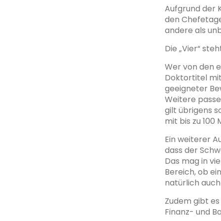
Aufgrund der 
den Chefetagen
andere als un
Die „Vier“ steh
Wer von den e
Doktortitel mit
geeigneter Bew
Weitere passen
gilt übrigens 
mit bis zu 100 
Ein weiterer A
dass der Schwe
Das mag in vie
Bereich, ob ei
natürlich auc
Zudem gibt es
Finanz- und B