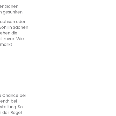
entlichen
ch gesunken.
rsachsen oder
wohl in Sachen
tehen die
t zuvor. Wie
smarkt
ne Chance bei
end“ bei
stellung. So
n der Regel