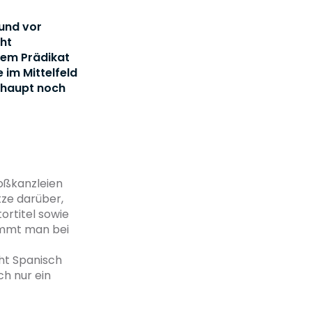
 und vor
cht
tem Prädikat
 im Mittelfeld
rhaupt noch
roßkanzleien
tze darüber,
ortitel sowie
ommt man bei
ht Spanisch
ch nur ein