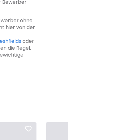
ur Bewerber
 Bewerber ohne
ht hier von der
eshfields
oder
en die Regel,
gewichtige