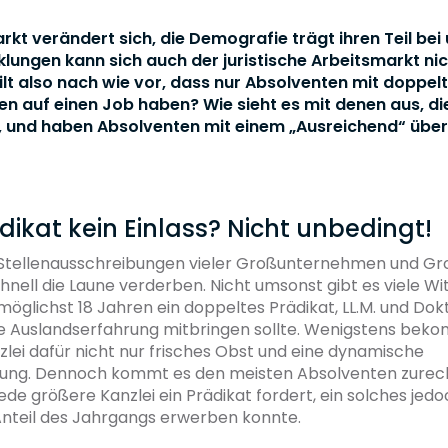
rkt verändert sich, die Demografie trägt ihren Teil bei
klungen kann sich auch der juristische Arbeitsmarkt ni
ilt also nach wie vor, dass nur Absolventen mit doppel
en auf einen Job haben? Wie sieht es mit denen aus, die
, und haben Absolventen mit einem „Ausreichend“ übe
ikat kein Einlass? Nicht unbedingt!
ie Stellenausschreibungen vieler Großunternehmen und G
nell die Laune verderben. Nicht umsonst gibt es viele Wi
öglichst 18 Jahren ein doppeltes Prädikat, LL.M. und Dokt
 Auslandserfahrung mitbringen sollte. Wenigstens bek
lei dafür nicht nur frisches Obst und eine dynamische
ung. Dennoch kommt es den meisten Absolventen zurec
jede größere Kanzlei ein Prädikat fordert, ein solches jedo
Anteil des Jahrgangs erwerben konnte.