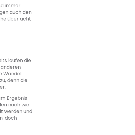
und immer
gen auch den
che über acht
its laufen die
m anderen
he Wandel
zu, denn die
er.
im Ergebnis
den nach wie
lt werden und
n, doch