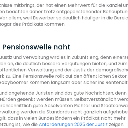
nisse mitbringt, der hat einen Mehrwert für die Kanzlei 
en beachten daher trotz entgegenstehender Behauptun
or allem, weil Bewerber so deutlich häufiger in die Berei
sogar des Prädikats kommen.
ie Pensionswelle naht
Justiz und Verwaltung wird es in Zukunft eng, denn einerse
len an, die deutlich bessere Vergütungen bieten, und zu
 öffentlichen Verwaltung und der Justiz der demografisc
k zu. Eine Pensionswelle rollt auf den öffentlichen Sektor 
Babyboomer kommen langsam aber sicher ins Rentenalt
und angehende Juristen sind das gute Nachrichten, denn 
 Hürden gesenkt werden müssen. Selbstverständlich wer
urchschnittlich gute Absolventen Richter und Staatsanwa
erwaltung werden die Standards nicht gänzlich aufgehobe
gilt, dass in vielen Bundesländern ein Prädikat nicht mehr
zung ist, wie die
Anforderungen 2025 der Justiz
zeigen.