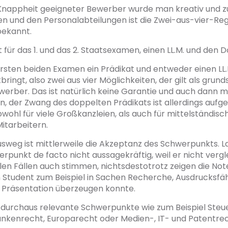
Knappheit geeigneter Bewerber wurde man kreativ und z
 und den Personalabteilungen ist die Zwei-aus-vier-Rege
bekannt.
t für das 1. und das 2. Staatsexamen, einen LL.M. und den Do
rsten beiden Examen ein Prädikat und entweder einen LL.
bringt, also zwei aus vier Möglichkeiten, der gilt als grund
erber. Das ist natürlich keine Garantie und auch dann m
, der Zwang des doppelten Prädikats ist allerdings aufg
sowohl für viele Großkanzleien, als auch für mittelständisc
Mitarbeitern.
usweg ist mittlerweile die Akzeptanz des Schwerpunkts. La
rpunkt de facto nicht aussagekräftig, weil er nicht vergl
len Fällen auch stimmen, nichtsdestotrotz zeigen die Not
n Student zum Beispiel in Sachen Recherche, Ausdrucksfäh
h Präsentation überzeugen konnte.
 durchaus relevante Schwerpunkte wie zum Beispiel Steu
ankenrecht, Europarecht oder Medien-, IT- und Patentrec