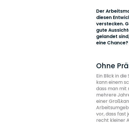
Der Arbeitsma
diesen Entwic
verstecken. G
gute Aussicht
gelandet sind
eine Chance?
Ohne Präd
Ein Blick in d
kann einem sch
dass man mit m
mehrere Jahre
einer Großkanz
Arbeitsumgeb
vor, dass fast 
recht kleiner 