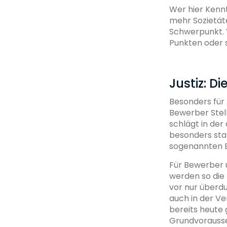
Wer hier Kennt
mehr Sozietät
Schwerpunkt. V
Punkten oder 
Justiz: D
Besonders für 
Bewerber Stel
schlägt in der
besonders star
sogenannten 
Für Bewerber 
werden so die
vor nur überd
auch in der V
bereits heute 
Grundvorausset