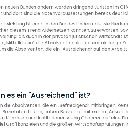
den neuen Bundesländern werden dringend Juristen im Öff
t und dort sind die Notenvoraussetzungen bereits deutli
Entwicklung ist auch in den Bundesländern, die wie Niede
isher diesem Trend widersetzen konnten, zu erwarten. So
waltung, als auch in der privaten juristischen Wirtschaft s
e „Mittelklasse“ der Absolventen also besser als lange Zei
um die Absolventen, die ein „Ausreichend“ auf den Arbeit
 es ein "Ausreichend" ist?
 die Absolventen, die ein „Befriedigend“ mitbringen, kei
 Sozietäten haben, haben Bewerber mit einem „Ausreich
en Kanzleien und Institutionen wenig Chancen auf eine Ein
iel Großkanzleien und die großen Wirtschaftsprüfungen i