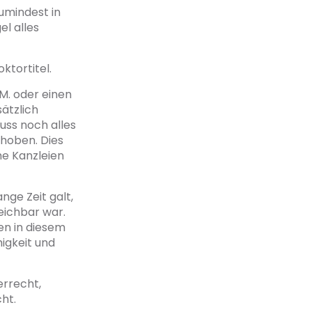
umindest in
l alles
ktortitel.
M. oder einen
sätzlich
uss noch alles
ehoben. Dies
he Kanzleien
nge Zeit galt,
eichbar war.
en in diesem
igkeit und
errecht,
ht.