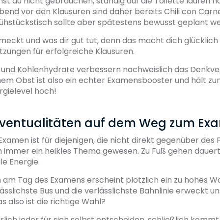
st du nicht gebrauchen, ständig auf die Toilette laufen n
end vor den Klausuren sind daher bereits Chili con Carne
ühstückstisch sollte aber spätestens bewusst geplant w
hmeckt und was dir gut tut, denn das macht dich glücklich 
zungen für erfolgreiche Klausuren.
e und Kohlenhydrate verbessern nachweislich das Denkv
chem Obst ist also ein echter Examensbooster und hält zu
rgielevel hoch!
 Eventualitäten auf dem Weg zum Ex
amen ist für diejenigen, die nicht direkt gegenüber des 
 immer ein heikles Thema gewesen. Zu Fuß gehen dauert
le Energie.
 am Tag des Examens erscheint plötzlich ein zu hohes W
lässlichste Bus und die verlässlichste Bahnlinie erweckt u
s also ist die richtige Wahl?
lich jeder für sich selbst entscheiden, schließlich kommt