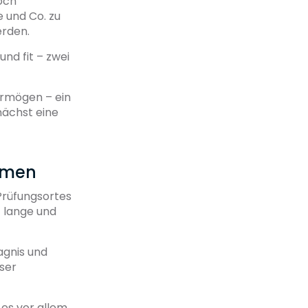
och
 und Co. zu
erden.
und fit – zwei
ermögen – ein
nächst eine
amen
Prüfungsortes
 lange und
agnis und
nser
 es vor allem