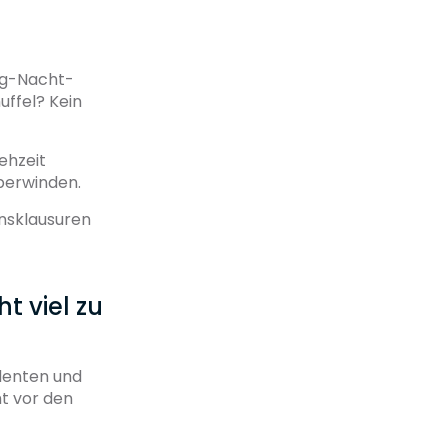
ag-Nacht-
ffel? Kein
ehzeit
berwinden.
ensklausuren
t viel zu
denten und
ht vor den