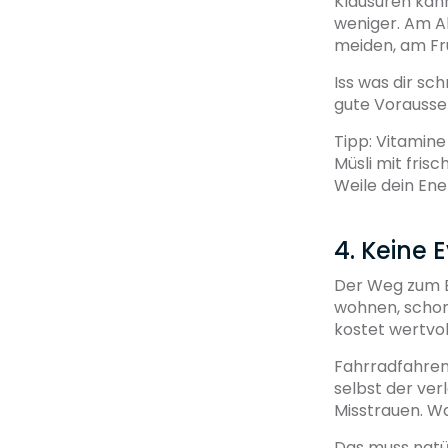
Klausuren kann
weniger. Am Ab
meiden, am Fr
Iss was dir sc
gute Vorausset
Tipp: Vitamin
Müsli mit fris
Weile dein Ene
4. Keine
Der Weg zum Ex
wohnen, schon
kostet wertvol
Fahrradfahren
selbst der ver
Misstrauen. Wa
Das muss natür