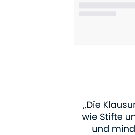
„
Die Klausu
wie Stifte u
und mind