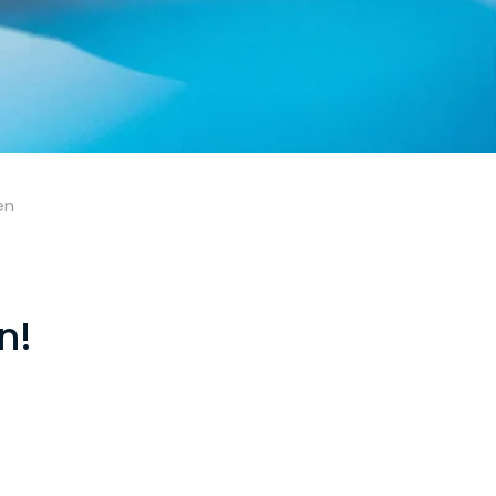
en
n!