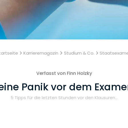
tartseite
Karrieremagazin
Studium & Co.
Staatsexam
Verfasst von Finn Holzky
eine Panik vor dem Exame
5 Tipps für die letzten Stunden vor den Klausuren...