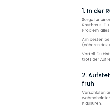
1. In der 
Sorge für ein
Rhythmus! Du 
Problem, alles
Am besten ber
(näheres dazu
Vorteil: Du bi
trotz der Aufr
2. Aufste
früh
Verschlafen a
wahrscheinlich
Klausuren.