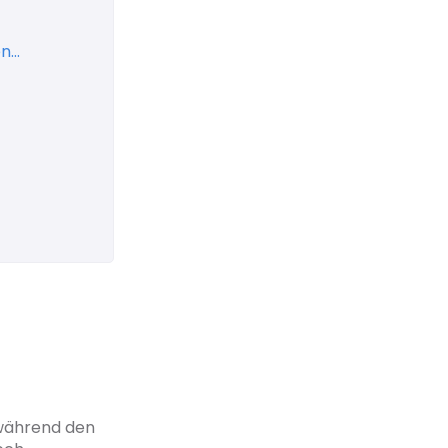
...
 während den