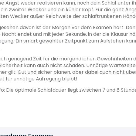
se Angst weder realisieren kann, noch dein Schlaf unter ih
 ein zweiter Wecker und ein kühler Kopf. Für die ganz Äng
iten Wecker außer Reichweite der schlaftrunkenen Hände 
esehen davon ist der Morgen vor dem Examen hart. Denn
 Nacht endet und mit jeder Sekunde, in der die Klausur nä
regung. Ein smart gewählter Zeitpunkt zum Aufstehen kan
.
ich genügend Zeit für die morgendlichen Gewohnheiten da
 Sicherheit kann auch nicht schaden. Unnötige Wartezeit
er gilt: Gut und sicher planen, aber dabei auch nicht übe
it für unnötige Aufregung bleibt!
nfo: Die optimale Schlafdauer liegt zwischen 7 und 8 Stund
Roadmap Examen: