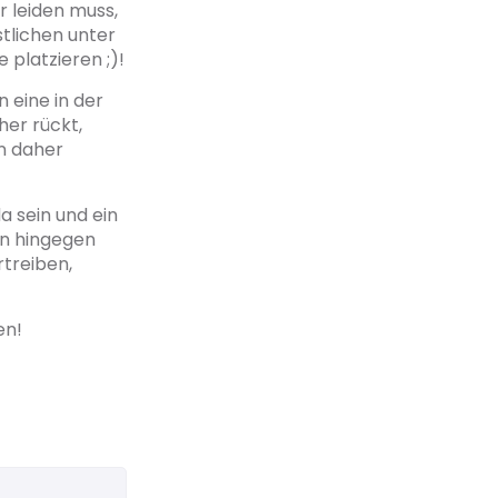
r leiden muss,
stlichen unter
platzieren ;)!
 eine in der
her rückt,
n daher
 sein und ein
en hingegen
rtreiben,
en!