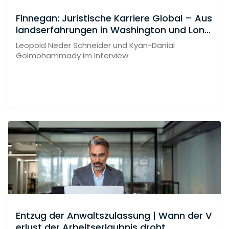
Finnegan: Juristische Karriere Global – Aus
landserfahrungen in Washington und Lond
on
Leopold Neder Schneider und Kyan-Danial
Golmohammady im Interview
Entzug der Anwaltszulassung | Wann der V
erlust der Arbeitserlaubnis droht