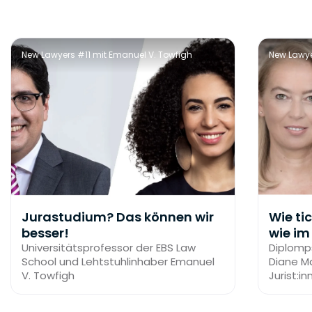
New Lawyers #11 mit Emanuel V. Towfigh
New Lawye
Jurastudium? Das können wir
Wie ti
besser!
wie im
Universitätsprofessor der EBS Law
Diplomp
School und Lehtstuhlinhaber Emanuel
Diane M
V. Towfigh
Jurist:i