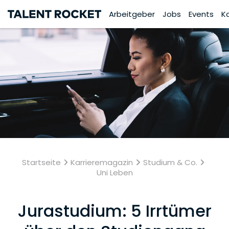
Arbeitgeber
Jobs
Events
K
Startseite
Karrieremagazin
Studium & Co.
Uni Leben
Jurastudium: 5 Irrtümer