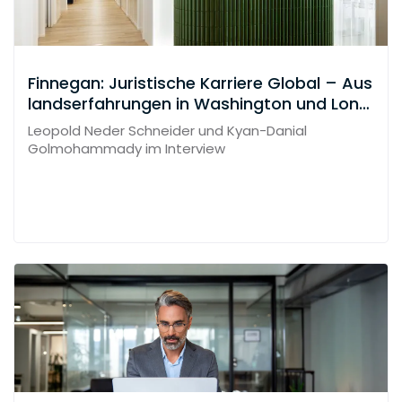
Finnegan: Juristische Karriere Global – Aus
landserfahrungen in Washington und Lond
on
Leopold Neder Schneider und Kyan-Danial
Golmohammady im Interview