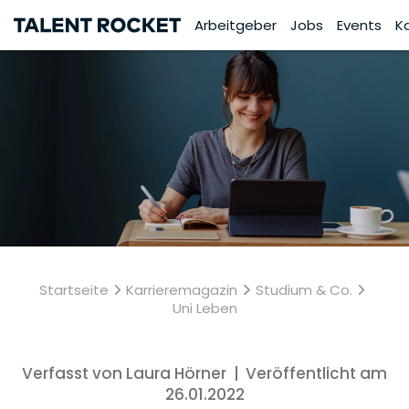
Arbeitgeber
Jobs
Events
K
Startseite
Karrieremagazin
Studium & Co.
Uni Leben
Verfasst von Laura Hörner
|
Veröffentlicht am
26.01.2022