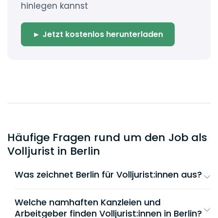
hinlegen kannst
► Jetzt kostenlos herunterladen
Häufige Fragen rund um den Job als
Volljurist in Berlin
Was zeichnet Berlin für Volljurist:innen aus?
Der Berliner Markt lebt von der Schnittstelle
zwischen Politik, Innovation und Regulierung.
Welche namhaften Kanzleien und
Im Gegensatz zu den reinen Finanz- und
Arbeitgeber finden Volljurist:innen in Berlin?