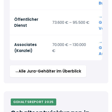
Bunde
→ Alle
Öffentlicher
73.600 € – 95.500 €
Gehalt
Dienst
Vollju
→ Alle
Associates
70.000 € – 130.000
Gehalt
(Kanzlei)
€
Assoc
→
Alle Jura-Gehälter im Überblick
GEHALTSREPORT 2025