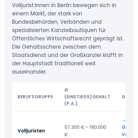
Volljurist:innen in Berlin bewegen sich in
einem Markt, der stark von
Bundesbehörden, Verbänden und
spezialisierten Kanzleiboutiquen für
Öffentliches Wirtschaftsrecht geprägt ist.
Die Gehaltsschere zwischen dem
Staatsdienst und der Großkanzlei klafft in
der Hauptstadt traditionell weit
auseinander.
Ø
BERUFSGRUPPE
(EINSTIEGS)GEHALT
GEHAL
(P.A.)
→ Alle
57.300 € – 180.000
Gehalt
Volljuristen
€
Vollju