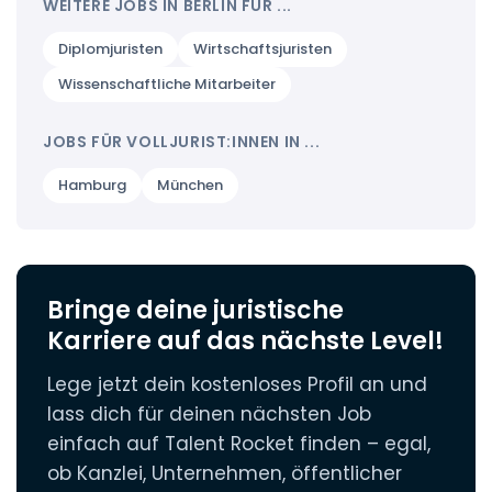
Raue:
Eine hochangesehene Berliner
WEITERE JOBS IN BERLIN FÜR ...
Arbeiten.
Behörden viele Jurist:innen im
Independent-Kanzlei, die exzellente Beratung im
Verwaltungsrecht
Energie-, Medien- und Gesundheitsrecht mit
an, die einen klaren Fokus
Diplomjuristen
Wirtschaftsjuristen
einer tiefen Verwurzelung in der
auf gesellschaftliche Relevanz,
Wissenschaftliche Mitarbeiter
Hauptstadtregion verbindet.
Unabhängigkeit und strategische
Verbandsarbeit legen.
JOBS FÜR VOLLJURIST:INNEN IN ...
Hamburg
München
Bringe deine juristische
Karriere auf das nächste Level!
Lege jetzt dein kostenloses Profil an und
lass dich für deinen nächsten Job
einfach auf Talent Rocket finden – egal,
ob Kanzlei, Unternehmen, öffentlicher