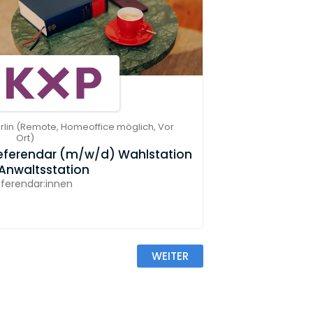
rlin
(
Remote,
Homeoffice möglich,
Vor
Ort
)
eferendar (m/w/d) Wahlstation
 Anwaltsstation
ferendar:innen
WEITER