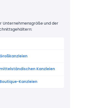
oder Unternehmensgröße und der
chnittsgehältern:
n Großkanzleien
n mittelständischen Kanzleien
n Boutique-Kanzleien