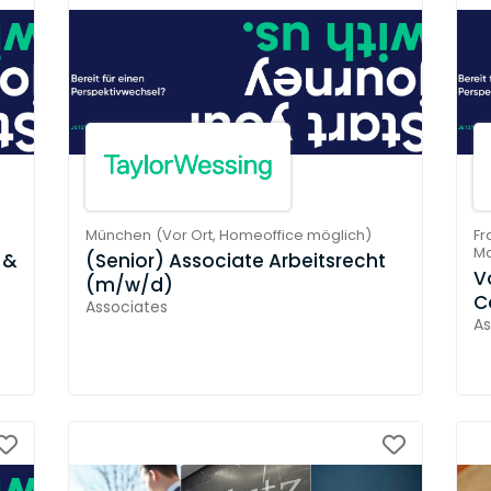
München
(
Vor Ort,
Homeoffice möglich
)
Fr
Ma
 &
(Senior) Associate Arbeitsrecht
V
(m/w/d)
C
Associates
As