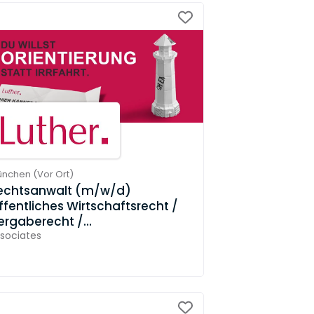
ünchen
(
Vor Ort
)
echtsanwalt (m/w/d)
ffentliches Wirtschaftsrecht /
ergaberecht /
erwaltungsrecht (ab 3 Jahre
sociates
erufserfahrung)