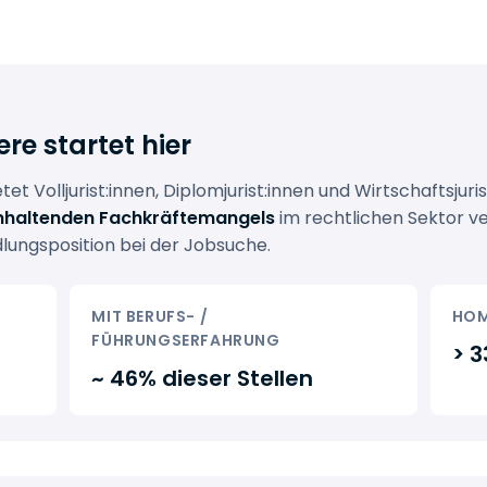
ere startet hier
etet Volljurist:innen, Diplomjurist:innen und Wirtschaftsjuri
nhaltenden Fachkräftemangels
im rechtlichen Sektor ve
ungsposition bei der Jobsuche.
MIT BERUFS- /
HOM
FÜHRUNGSERFAHRUNG
> 3
~ 46% dieser Stellen