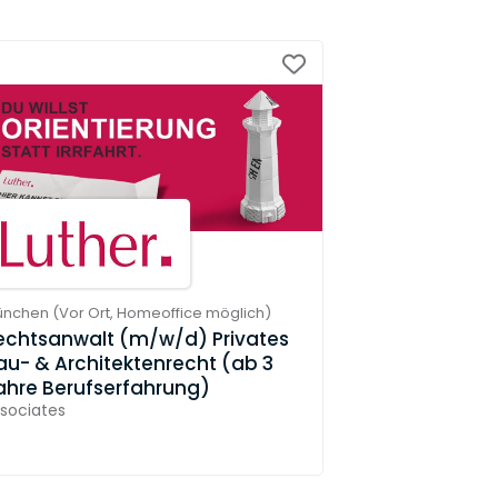
ünchen
(
Vor Ort,
Homeoffice möglich
)
echtsanwalt (m/w/d) Privates
au- & Architektenrecht (ab 3
ahre Berufserfahrung)
sociates