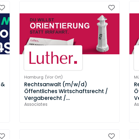
Hamburg
(
Vor Ort
)
M
 &
Rechtsanwalt (m/w/d)
R
Öffentliches Wirtschaftsrecht /
Ö
Vergaberecht /
V
Verwaltungsrecht (ab 3 Jahre
Associates
V
As
Berufserfahrung)
B