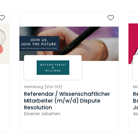
Hamburg
(
Vor Ort
)
M
t
Referendar / Wissenschaftlicher
R
Mitarbeiter (m/w/d) Dispute
B
Resolution
J
Diverse Jobarten
As