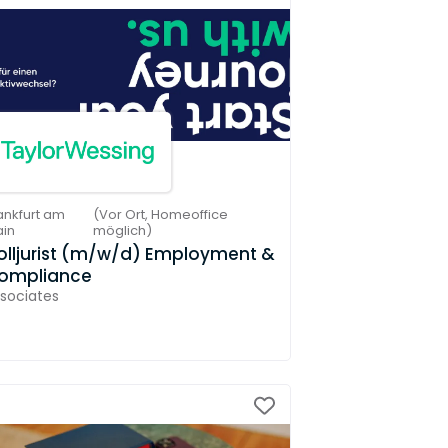
ankfurt am
(
Vor Ort,
Homeoffice
in
möglich
)
olljurist (m/w/d) Employment &
ompliance
sociates