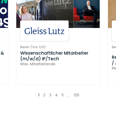
Berlin
(
Vor Ort
)
Be
 &
Wissenschaftlicher Mitarbeiter
R
(m/w/d) IP/Tech
/
Wiss. Mitarbeitende
Re
1
2
3
4
5
...
126