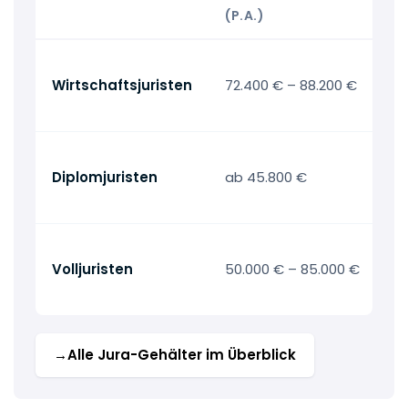
(P.A.)
→
Wirtschaftsjuristen
72.400 € – 88.200 €
G
W
→
Diplomjuristen
ab 45.800 €
G
D
→
Volljuristen
50.000 € – 85.000 €
G
Vo
→
Alle Jura-Gehälter im Überblick